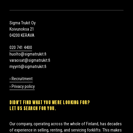
Sigma Trukit Oy
Koivunoksa 21
04200 KERAVA
020 741 4400
huolto@sigmatrukit.fi
varaosat@sigmatrukit.fi
myynti@sigmatrukit.fi
› Recruitment
› Privacy policy
DIDN'T FIND WHAT YOU WERE LOOKING FOR?
LET US SEARCH FOR YOU.
Our company, operating across the whole of Finland, has decades
of experience in selling, renting, and servicing forklifts. This makes