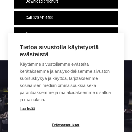
Download brochure
Call 0207414400
Contact request
Tietoa sivustolla käytetyistä
evästeistä
Käytämme sivustollamme evästeitä
kerätäksemme ja analysoidaksemme sivuston
suorituskykyä ja käyttöä, tarjotaksemme
Subscribe to Sigma Trukit newsletter
sosiaalisen median ominaisuuksia sekä
parantaaksemme ja räätälöidäksemme sisältöä
ja mainoksia.
Lue lisää
Evästeasetukset