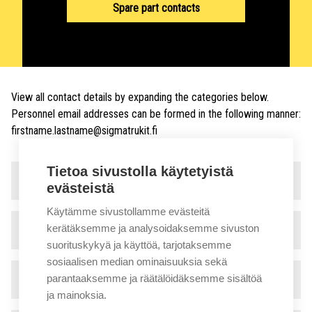
Spare part contacts
View all contact details by expanding the categories below.
Personnel email addresses can be formed in the following manner:
firstname.lastname@sigmatrukit.fi
Tietoa sivustolla käytetyistä
Sales and rental
▾
evästeistä
Käytämme sivustollamme evästeitä
kerätäksemme ja analysoidaksemme sivuston
Service
▾
suorituskykyä ja käyttöä, tarjotaksemme
sosiaalisen median ominaisuuksia sekä
parantaaksemme ja räätälöidäksemme sisältöä
Technical support
▾
ja mainoksia.