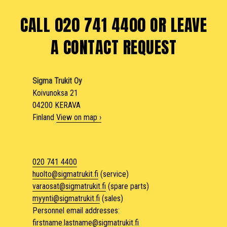
CALL 020 741 4400 OR LEAVE
A CONTACT REQUEST
Sigma Trukit Oy
Koivunoksa 21
04200 KERAVA
Finland
View on map ›
020 741 4400
huolto@sigmatrukit.fi
(service)
varaosat@sigmatrukit.fi
(spare parts)
myynti@sigmatrukit.fi
(sales)
Personnel email addresses:
firstname.lastname@sigmatrukit.fi