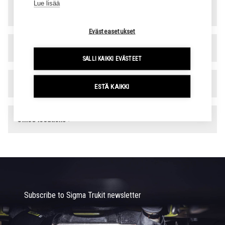
Lue lisää
Spare parts and tire service
▾
Evästeasetukset
Company management
▾
SALLI KAIKKI EVÄSTEET
Billing details
ESTÄ KAIKKI
▾
Office locations
▾
Subscribe to Sigma Trukit newsletter