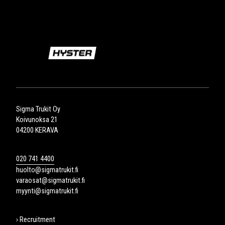
Sigma Trukit Oy
Koivunoksa 21
04200 KERAVA
020 741 4400
huolto@sigmatrukit.fi
varaosat@sigmatrukit.fi
myynti@sigmatrukit.fi
› Recruitment