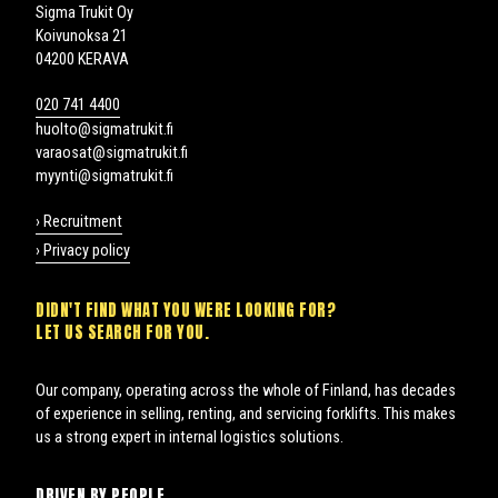
Sigma Trukit Oy
Koivunoksa 21
04200 KERAVA
020 741 4400
huolto@sigmatrukit.fi
varaosat@sigmatrukit.fi
myynti@sigmatrukit.fi
› Recruitment
› Privacy policy
DIDN'T FIND WHAT YOU WERE LOOKING FOR?
LET US SEARCH FOR YOU.
Our company, operating across the whole of Finland, has decades
of experience in selling, renting, and servicing forklifts. This makes
us a strong expert in internal logistics solutions.
DRIVEN BY PEOPLE.