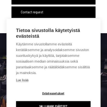
Contact request
Tietoa sivustolla käytetyistä
evästeistä
Käytämme sivustollamme evästeitä
kerätäksemme ja analysoidaksemme sivuston
Subscribe to Sigma Trukit newsletter
suorituskykyä ja käyttöä, tarjotaksemme
sosiaalisen median ominaisuuksia sekä
parantaaksemme ja räätälöidäksemme sisältöä
ja mainoksia.
Lue lisää
Evästeasetukset
SALLI KAIKKI EVÄSTEET