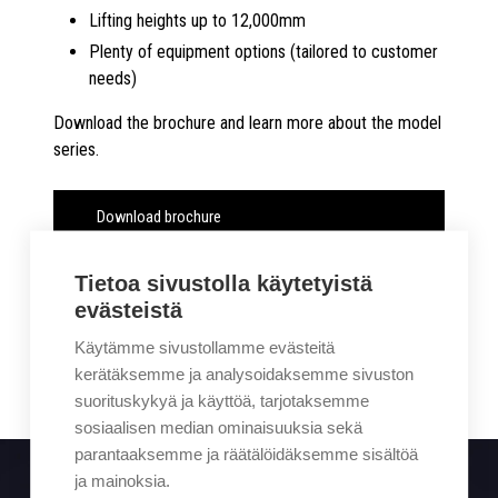
Lifting heights up to 12,000mm
Plenty of equipment options (tailored to customer
needs)
Download the brochure and learn more about the model
series.
Download brochure
Call 0207414400
Tietoa sivustolla käytetyistä
evästeistä
Contact request
Käytämme sivustollamme evästeitä
kerätäksemme ja analysoidaksemme sivuston
suorituskykyä ja käyttöä, tarjotaksemme
sosiaalisen median ominaisuuksia sekä
parantaaksemme ja räätälöidäksemme sisältöä
ja mainoksia.