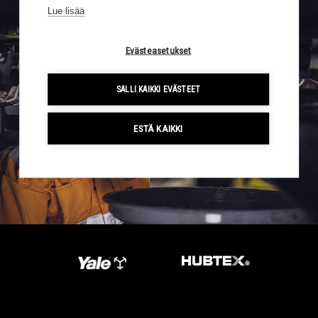
Lue lisää
Subscribe to Sigma Trukit newsletter
Evästeasetukset
SALLI KAIKKI EVÄSTEET
ESTÄ KAIKKI