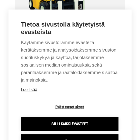
Tietoa sivustolla käytetyistä
evästeistä
Käytämme sivustollamme evästeitä
kerätäksemme ja analysoidaksemme sivuston
suorituskykyä ja käyttöä, tarjotaksemme
YALE GP80-90VX INTERNAL
sosiaalisen median ominaisuuksia sekä
parantaaksemme ja räätälöidäksemme sisältöä
COMBUSTION ENGINE FORKLIFT
ja mainoksia.
8000-9000KG
Lue lisää
Evästeasetukset
SALLI KAIKKI EVÄSTEET