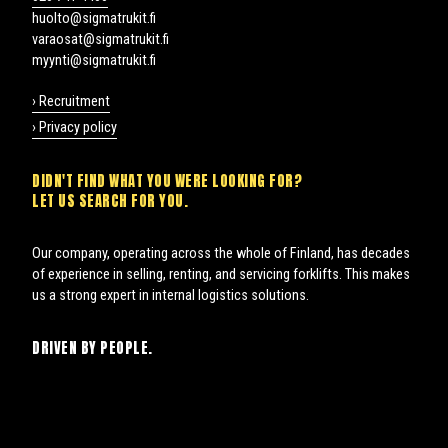
huolto@sigmatrukit.fi
varaosat@sigmatrukit.fi
myynti@sigmatrukit.fi
› Recruitment
› Privacy policy
DIDN'T FIND WHAT YOU WERE LOOKING FOR?
LET US SEARCH FOR YOU.
Our company, operating across the whole of Finland, has decades
of experience in selling, renting, and servicing forklifts. This makes
us a strong expert in internal logistics solutions.
DRIVEN BY PEOPLE.