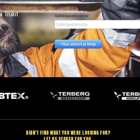
 Trukit
DIDN'T FIND WHAT YOU WERE LOOKING FOR?
LET US SEARCH FOR YOU.