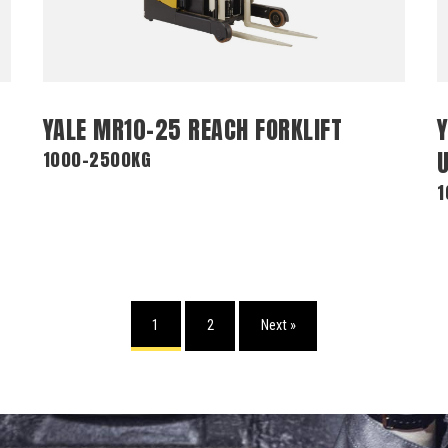
YALE MR10-25 REACH FORKLIFT
1000-2500KG
1
1
2
Next »