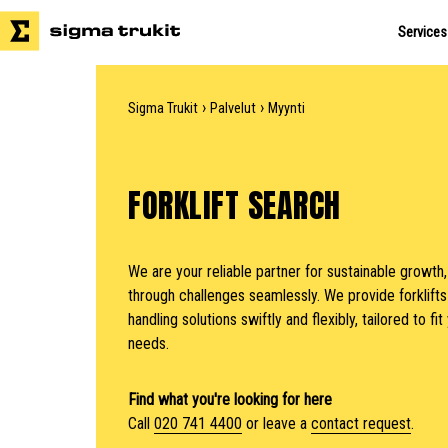
Services
›
›
Sigma Trukit
Palvelut
Myynti
FORKLIFT SEARCH
We are your reliable partner for sustainable growth,
through challenges seamlessly. We provide forklifts 
handling solutions swiftly and flexibly, tailored to f
needs.
Find what you're looking for here
Call
020 741 4400
or leave a
contact request
.