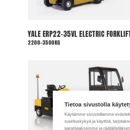
YALE ERP22-35VL ELECTRIC FORKLIF
2200-3500KG
Tietoa sivustolla käytet
Käytämme sivustollamme evästei
suorituskykyä ja käyttöä, tarjot
parantaaksemme ja räätälöidäksem