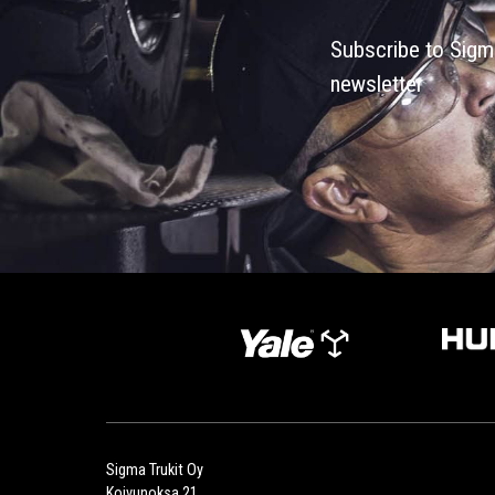
Subscribe to Sigma
newsletter
Sigma Trukit Oy
Koivunoksa 21