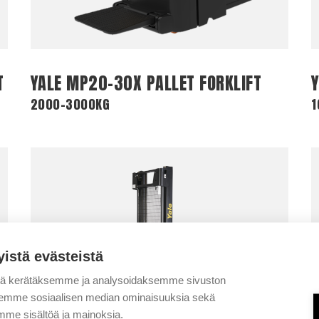
T
YALE MP20-30X PALLET FORKLIFT
2000-3000KG
1
yistä evästeistä
tä kerätäksemme ja analysoidaksemme sivuston
aksemme sosiaalisen median ominaisuuksia sekä
me sisältöä ja mainoksia.