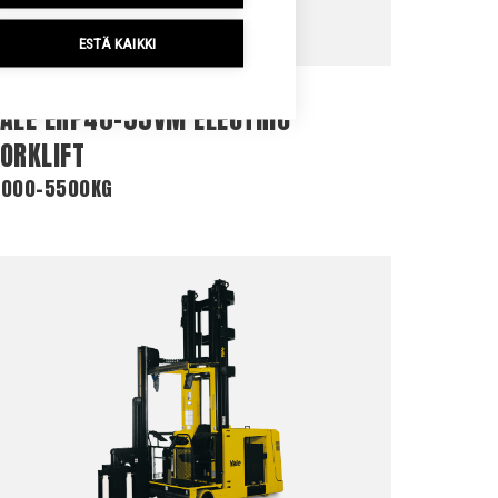
ESTÄ KAIKKI
YALE ERP40-55VM ELECTRIC
FORKLIFT
000-5500KG