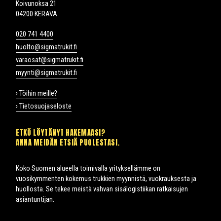
Koivunoksa 21
04200 KERAVA
020 741 4400
huolto@sigmatrukit.fi
varaosat@sigmatrukit.fi
myynti@sigmatrukit.fi
› Töihin meille?
› Tietosuojaseloste
ETKÖ LÖYTÄNYT HAKEMAASI?
ANNA MEIDÄN ETSIÄ PUOLESTASI.
Koko Suomen alueella toimivalla yrityksellämme on
vuosikymmenten kokemus trukkien myynnistä, vuokrauksesta ja
huollosta. Se tekee meistä vahvan sisälogistiikan ratkaisujen
asiantuntijan.