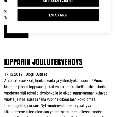
SALLI KAIKKI EVÄSTEET
25.02.2020
|
Blogi
,
Uutiset
ESTÄ KAIKKI
Tervetuloa tutustumaan uudistetulle nettisivullemme!
Lue lisää
KIPPARIN JOULUTERVEHDYS
17.12.2019
|
Blogi
,
Uutiset
Arvoisat asiakkaat, henkilökunta ja yhteistyökumppanit! Vuosi
lähenee jälleen loppuaan ja kaiken kiireen keskellä näihin aikoihin
vuodesta sitä toisella aivolohkolla jo alkaa summaamaan kuluvaa
vuotta ja itse asiassa tänä vuonna oikeastaan koko omaa
toimitusjohtaja uraani. Nyt vuodenvaihteessa päättyvä
tilikautemme tulee olemaan yhdestoista itseni ollessa ruorissa.