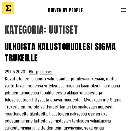
DRIVEN BY PEOPLE.
KATEGORIA:
UUTISET
ULKOISTA KALUSTOHUOLESI SIGMA
TRUKEILLE
29.05.2020
|
Blogi
,
Uutiset
Kevät etenee ja luonto valmistautuu jo tulevaan kesään, mutta
valitettavan monessa yrityksessä mieli on kaamoksen harmaana
johtuen taloudessa tapahtuneesta äkkijarrutuksesta ja
tulevaisuuteen liittyvästä epävarmuudesta. Myöskään me Sigma
Trukeilla emme ole välttyneet tämän koronakevään nopeasti
muuttuneelta tilanteelta, haasteiden näkyessä esimerkiksi
edustamiamme laitteita valmistavien tehtaiden väliaikaisina
sulkeutumisina ja laitteiden toimitusviiveinä, sekä omaa