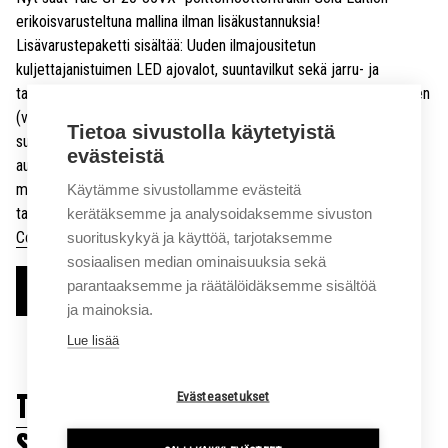
erikoisvarusteltuna mallina ilman lisäkustannuksia!
Lisävarustepaketti sisältää: Uuden ilmajousitetun
kuljettajanistuimen LED ajovalot, suuntavilkut sekä jarru- ja
takavalot Kuljettajan pin-kooditoiminnon Blue led huomiovalaisimen
(varoitus jalankulkijoille) Panoraamataustapeilin Voimansiirron
Tietoa sivustolla käytetyistä
suojausjärjestelmän Ajonopeuden rajoittimen Maston
evästeistä
automaattisen keskitysjärjestelmän Gold Edition -malli sisältää
myös laajennetun takuun (2 vuotta / 4000 tuntia). Haluatko
Käytämme sivustollamme evästeitä
tarjouksen trukista? Ota yhteyttä myyntiin! Yale Veracitor VX …
kerätäksemme ja analysoidaksemme sivuston
Continued
suorituskykyä ja käyttöä, tarjotaksemme
sosiaalisen median ominaisuuksia sekä
parantaaksemme ja räätälöidäksemme sisältöä
Lue lisää
ja mainoksia.
Lue lisää
TERVETULOA UUDISTUNEESEEN
Evästeasetukset
SIGMAN MAAILMAAN!