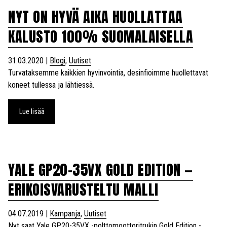
NYT ON HYVÄ AIKA HUOLLATTAA
KALUSTO 100% SUOMALAISELLA
31.03.2020
|
Blogi
,
Uutiset
Turvataksemme kaikkien hyvinvointia, desinfioimme huollettavat
koneet tullessa ja lähtiessä.
Lue lisää
YALE GP20-35VX GOLD EDITION —
ERIKOISVARUSTELTU MALLI
04.07.2019
|
Kampanja
,
Uutiset
Nyt saat Yale GP20-35VX -polttomoottoritrukin Gold Edition -