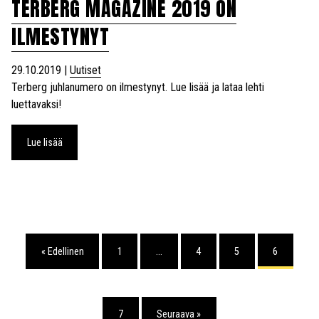
TERBERG MAGAZINE 2019 ON
ILMESTYNYT
29.10.2019
|
Uutiset
Terberg juhlanumero on ilmestynyt. Lue lisää ja lataa lehti
luettavaksi!
Lue lisää
« Edellinen
1
…
4
5
6
7
Seuraava »