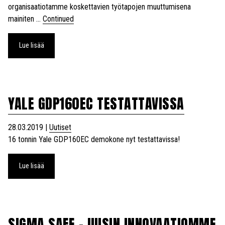
organisaatiotamme koskettavien työtapojen muuttumisena
mainiten …
Continued
Lue lisää
YALE GDP160EC TESTATTAVISSA
28.03.2019
|
Uutiset
16 tonnin Yale GDP160EC demokone nyt testattavissa!
Lue lisää
SIGMA SAFE – UUSIN INNOVAATIOMME