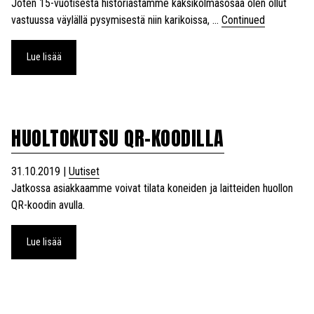
Joten 15-vuotisesta historiastamme kaksikolmasosaa olen ollut
vastuussa väylällä pysymisestä niin karikoissa, …
Continued
Lue lisää
HUOLTOKUTSU QR-KOODILLA
31.10.2019
|
Uutiset
Jatkossa asiakkaamme voivat tilata koneiden ja laitteiden huollon
QR-koodin avulla.
Lue lisää