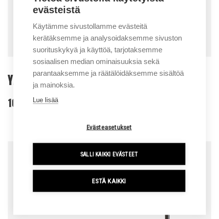
evästeistä
Käytämme sivustollamme evästeitä
kerätäksemme ja analysoidaksemme sivuston
suorituskykyä ja käyttöä, tarjotaksemme
sosiaalisen median ominaisuuksia sekä
parantaaksemme ja räätälöidäksemme sisältöä
YALE MR10-25 TYÖNTÖMASTOTRUKKI
ja mainoksia.
1000-2500KG
Lue lisää
Evästeasetukset
SALLI KAIKKI EVÄSTEET
ESTÄ KAIKKI