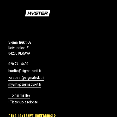
Sigma Trukit Oy
Koivunoksa 21
04200 KERAVA
020 741 4400
huolto@sigmatrukit.fi
varaosat@sigmatrukit.fi
myynti@sigmatrukit.fi
› Töihin meille?
› Tietosuojaseloste
ETKÖ LÖYTÄNYT HAKEMAASI?