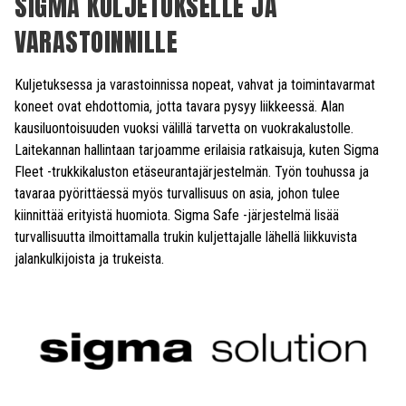
SIGMA KULJETUKSELLE JA
VARASTOINNILLE
Kuljetuksessa ja varastoinnissa nopeat, vahvat ja toimintavarmat
koneet ovat ehdottomia, jotta tavara pysyy liikkeessä. Alan
kausiluontoisuuden vuoksi välillä tarvetta on vuokrakalustolle.
Laitekannan hallintaan tarjoamme erilaisia ratkaisuja, kuten Sigma
Fleet -trukkikaluston etäseurantajärjestelmän. Työn touhussa ja
tavaraa pyörittäessä myös turvallisuus on asia, johon tulee
kiinnittää erityistä huomiota. Sigma Safe -järjestelmä lisää
turvallisuutta ilmoittamalla trukin kuljettajalle lähellä liikkuvista
jalankulkijoista ja trukeista.