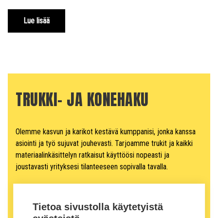
Lue lisää
TRUKKI- JA KONEHAKU
Olemme kasvun ja karikot kestävä kumppanisi, jonka kanssa
asiointi ja työ sujuvat jouhevasti. Tarjoamme trukit ja kaikki
materiaalinkäsittelyn ratkaisut käyttöösi nopeasti ja
joustavasti yrityksesi tilanteeseen sopivalla tavalla.
Löydät etsimäsi täältä
Soita
020 741 4400
tai jätä
yhteydenottopyyntö
.
Tietoa sivustolla käytetyistä