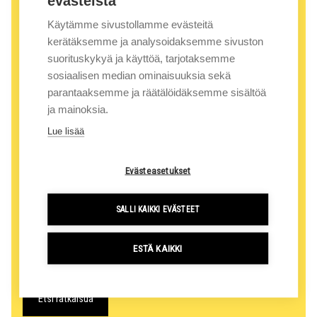
evästeistä
Näytä myynnin yhteystiedot
Käytämme sivustollamme evästeitä
kerätäksemme ja analysoidaksemme sivuston
suorituskykyä ja käyttöä, tarjotaksemme
sosiaalisen median ominaisuuksia sekä
parantaaksemme ja räätälöidäksemme sisältöä
ja mainoksia.
Lue lisää
Evästeasetukset
SALLI KAIKKI EVÄSTEET
Uusi
Vuokrattava
ESTÄ KAIKKI
Etsi ratkaisua