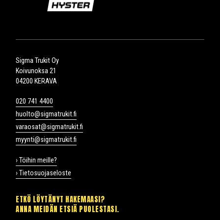
Sigma Trukit Oy
Koivunoksa 21
04200 KERAVA
020 741 4400
huolto@sigmatrukit.fi
varaosat@sigmatrukit.fi
myynti@sigmatrukit.fi
› Töihin meille?
› Tietosuojaseloste
ETKÖ LÖYTÄNYT HAKEMAASI?
ANNA MEIDÄN ETSIÄ PUOLESTASI.