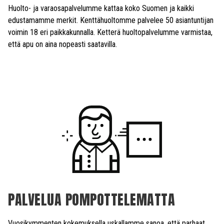
Huolto- ja varaosapalvelumme kattaa koko Suomen ja kaikki
edustamamme merkit. Kenttähuoltomme palvelee 50 asiantuntijan
voimin 18 eri paikkakunnalla. Ketterä huoltopalvelumme varmistaa,
että apu on aina nopeasti saatavilla.
PALVELUA POMPOTTELEMATTA
Vuosikymmenten kokemuksella uskallamme sanoa, että parhaat