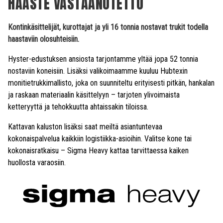
HAASTE VASTAANOTETTU
Kontinkäsittelijät, kurottajat ja yli 16 tonnia nostavat trukit todella
haastaviin olosuhteisiin.
Hyster-edustuksen ansiosta tarjontamme yltää jopa 52 tonnia
nostaviin koneisiin. Lisäksi valikoimaamme kuuluu Hubtexin
monitietrukkimallisto, joka on suunniteltu erityisesti pitkän, hankalan
ja raskaan materiaalin käsittelyyn – tarjoten ylivoimaista
ketteryyttä ja tehokkuutta ahtaissakin tiloissa.
Kattavan kaluston lisäksi saat meiltä asiantuntevaa
kokonaispalvelua kaikkiin logistiikka-asioihin. Valitse kone tai
kokonaisratkaisu – Sigma Heavy kattaa tarvittaessa kaiken
huollosta varaosiin.