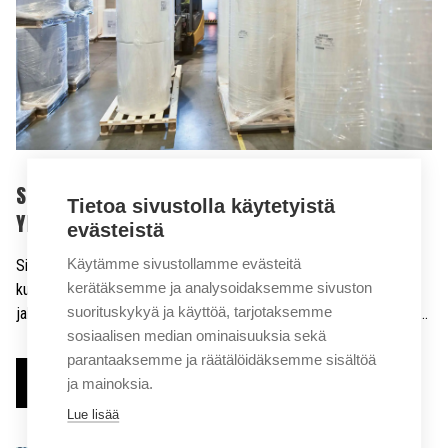
SIGMA TRUKIT JA AHLSTROM JATKAVAT
Tietoa sivustolla käytetyistä
YHTEISTYÖTÄÄN
evästeistä
Käytämme sivustollamme evästeitä
Sigma Trukit on solminut uuden yhteistyösopimuksen
kerätäksemme ja analysoidaksemme sivuston
kuitupohjaisten ratkaisujen ja tuotteiden valmistukseen,
suorituskykyä ja käyttöä, tarjotaksemme
jalostukseen ja myyntiiin keskittyvän Ahlstromin kanssa. Yritys on…
sosiaalisen median ominaisuuksia sekä
parantaaksemme ja räätälöidäksemme sisältöä
ja mainoksia.
Lue lisää
Lue lisää