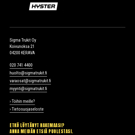
Sigma Trukit Oy
Koivunoksa 21
04200 KERAVA
020 741 4400
huolto@sigmatrukit.fi
varaosat@sigmatrukit.fi
myynti@sigmatrukit.fi
› Töihin meille?
› Tietosuojaseloste
ETKÖ LÖYTÄNYT HAKEMAASI?
ANNA MEIDÄN ETSIÄ PUOLESTASI.