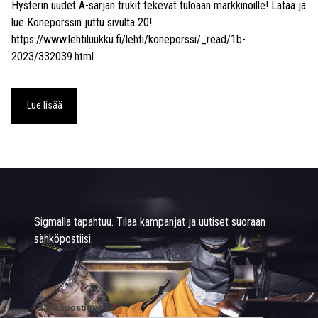
Hysterin uudet A-sarjan trukit tekevät tuloaan markkinoille! Lataa ja
lue Konepörssin juttu sivulta 20!
https://www.lehtiluukku.fi/lehti/koneporssi/_read/1b-
2023/332039.html
Lue lisää
Sigmalla tapahtuu. Tilaa kampanjat ja uutiset suoraan
sähköpostiisi.