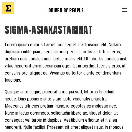
DRIVEN BY PEOPLE.
SIGMA-ASIAKASTARINAT
Lorem ipsum dolor sit amet, consectetur adipiscing elit. Nullam
dignissim nibh quam, nec ullamcorper nisl mollis a. Ut felis eros,
pretium quis sodales nec, luctus mollis elit. Ut lobortis sodales nisl,
vitae hendrerit enim accumsan eget. Ut imperdiet facilisis eros, ut
convallis orci aliquet eu. Vivamus eu tortor a ante condimentum
faucibus.
Quisque ante augue, placerat a magna sed, lobortis tincidunt
neque. Duis posuere ante vitae justo venenatis pharetra.
Maecenas ultricies pretium nunc, id egestas ex molestie nec.
Nunc in lacus commodo, sollicitudin libero ac, aliquet dolor. Ut
consequat vel turpis id dapibus. Vestibulum efficitur et nisl eu
hendrerit. Nulla facilisi. Praesent sit amet aliquet risus, in rhoncus