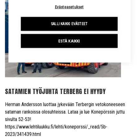
Evästeasetukset
SALLI KAIKKI EVÄSTEET
ESTÄ KAIKKI
SATAMIEN TYÖJUHTA TERBERG EI HYYDY
Herman Andersson luottaa jykevään Terbergin vetokoneeseen
sataman rankoissa olosuhteissa. Lataa ja lue Konepörssin juttu
sivulta 52-53!
https://www.lehtiluukku.fi/lehti/koneporssi/_read/5b-
2023/341439.html