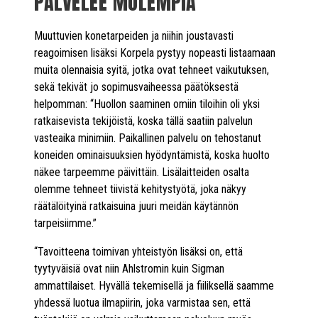
PALVELEE MOLEMPIA
Muuttuvien konetarpeiden ja niihin joustavasti
reagoimisen lisäksi Korpela pystyy nopeasti listaamaan
muita olennaisia syitä, jotka ovat tehneet vaikutuksen,
sekä tekivät jo sopimusvaiheessa päätöksestä
helpomman: “Huollon saaminen omiin tiloihin oli yksi
ratkaisevista tekijöistä, koska tällä saatiin palvelun
vasteaika minimiin. Paikallinen palvelu on tehostanut
koneiden ominaisuuksien hyödyntämistä, koska huolto
näkee tarpeemme päivittäin. Lisälaitteiden osalta
olemme tehneet tiivistä kehitystyötä, joka näkyy
räätälöityinä ratkaisuina juuri meidän käytännön
tarpeisiimme.”
“Tavoitteena toimivan yhteistyön lisäksi on, että
tyytyväisiä ovat niin Ahlstromin kuin Sigman
ammattilaiset. Hyvällä tekemisellä ja fiiliksellä saamme
yhdessä luotua ilmapiirin, joka varmistaa sen, että