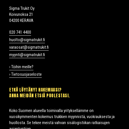
Sigma Trukit Oy
Koivunoksa 21
04200 KERAVA
020 741 4400
huolto@sigmatrukit.fi
varaosat@sigmatrukit.fi
myynti@sigmatrukit.fi
› Töihin meille?
› Tietosuojaseloste
ETKÖ LÖYTÄNYT HAKEMAASI?
ANNA MEIDÄN ETSIÄ PUOLESTASI.
Koko Suomen alueella toimivalla yrityksellämme on
vuosikymmenten kokemus trukkien myynnistä, vuokrauksesta ja
huollosta. Se tekee meistä vahvan sisälogistiikan ratkaisujen
asiantuntijan.