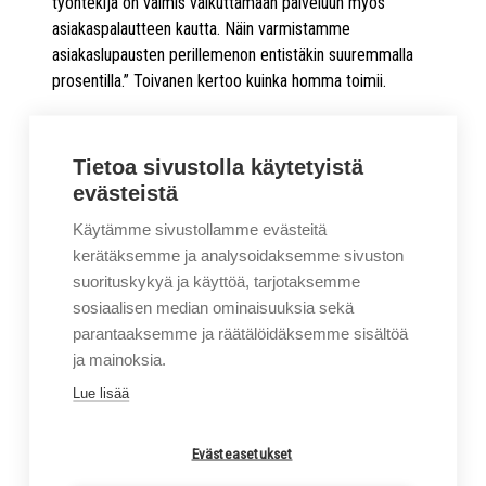
työntekijä on valmis vaikuttamaan palveluun myös
asiakaspalautteen kautta. Näin varmistamme
asiakaslupausten perillemenon entistäkin suuremmalla
prosentilla.” Toivanen kertoo kuinka homma toimii.
Yhteistyösopimus kattaa kaikki trukkitoiminnot
Ahlstromin Suomen tehtailla Kotkan Karhulassa ja
Tietoa sivustolla käytetyistä
Tampereella, eli se pitää sisällään niin trukkien
evästeistä
toimituksen kuin trukkihuollot. Heti kättelyssä molempien
tehtaiden fleettiä laajennettiin uusilla trukeilla, jotka
Käytämme sivustollamme evästeitä
tilattiin sopimuksen teon ohessa.
kerätäksemme ja analysoidaksemme sivuston
suorituskykyä ja käyttöä, tarjotaksemme
sosiaalisen median ominaisuuksia sekä
RATKAISUJA, JOTKA
parantaaksemme ja räätälöidäksemme sisältöä
HELPOTTAVAT ARKEA
ja mainoksia.
Lue lisää
Uudet trukit on varustettu Enersys Europen NEXSYS® -
akuilla, jotka ovat huoltovapaita ja helpottavat päivittäistä
Evästeasetukset
työntekoa merkittävästi, sillä nopeammat