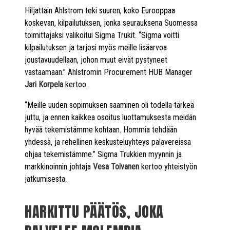
Hiljattain Ahlstrom teki suuren, koko Eurooppaa
koskevan, kilpailutuksen, jonka seurauksena Suomessa
toimittajaksi valikoitui Sigma Trukit. “Sigma voitti
kilpailutuksen ja tarjosi myös meille lisäarvoa
joustavuudellaan, johon muut eivät pystyneet
vastaamaan.” Ahlstromin Procurement HUB Manager
Jari Korpela
kertoo.
“Meille uuden sopimuksen saaminen oli todella tärkeä
juttu, ja ennen kaikkea osoitus luottamuksesta meidän
hyvää tekemistämme kohtaan. Hommia tehdään
yhdessä, ja rehellinen keskusteluyhteys palavereissa
ohjaa tekemistämme.” Sigma Trukkien myynnin ja
markkinoinnin johtaja
Vesa Toivanen
kertoo yhteistyön
jatkumisesta.
HARKITTU PÄÄTÖS, JOKA