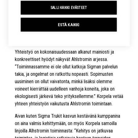
latausnopeudet vähentävät tuottamatonta seisokkiaikaa.
SALLI KAIKKI EVÄSTEET
Lisäksi päivittäisen ylläpidon vaiva ja sen tuomat
yllättävät kulut eivät rasita arkea, kun esimerkiksi kalliit
akun vaihtamiset eivät yllätä. Trukit ovat siis “liitä ja lataa”
ESTÄ KAIKKI
-tekniikalla varustettuja, jolloin akkuja ei tarvitse irroittaa
trukista.
Yhteistyö on kokonaisuudessaan alkanut mainiosti ja
konkreettiset hyödyt näkyvät Ahlstromin arjessa.
“Toiminnassamme ei ole ollut katkoja Sigman palvelun
takia, ja ongelmat on ratkottu nopeasti. Sopimusten
uusiminen on ollut vaivatonta, minkä lisäksi olemme
voineet kierrättää uudelleen vanhoja koneita, joka on
ekologisesti järkevä teko yrityksellemme.” Korpela vetää
yhteen yhteistyön vaikutusta Ahlstromin toimintaan.
Aivan kuten Sigma Trukit kasvun kestävänä kumppanina
on aina valmis kehittymään, on myös Korpela samoilla
linjoilla Alhstromin toiminnasta: “Kehitys on jatkuvaa