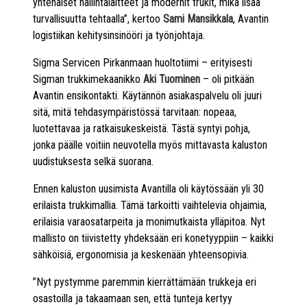
yhtenäiset hallintalaitteet ja modernit trukit, mikä lisää
turvallisuutta tehtaalla”, kertoo
Sami Mansikkala
, Avantin
logistiikan kehitysinsinööri ja työnjohtaja.
Sigma Servicen Pirkanmaan huoltotiimi – erityisesti
Sigman trukkimekaanikko
Aki Tuominen
– oli pitkään
Avantin ensikontakti. Käytännön asiakaspalvelu oli juuri
sitä, mitä tehdasympäristössä tarvitaan: nopeaa,
luotettavaa ja ratkaisukeskeistä. Tästä syntyi pohja,
jonka päälle voitiin neuvotella myös mittavasta kaluston
uudistuksesta selkä suorana.
Ennen kaluston uusimista Avantilla oli käytössään yli 30
erilaista trukkimallia. Tämä tarkoitti vaihtelevia ohjaimia,
erilaisia varaosatarpeita ja monimutkaista ylläpitoa. Nyt
mallisto on tiivistetty yhdeksään eri konetyyppiin – kaikki
sähköisiä, ergonomisia ja keskenään yhteensopivia.
”Nyt pystymme paremmin kierrättämään trukkeja eri
osastoilla ja takaamaan sen, että tunteja kertyy