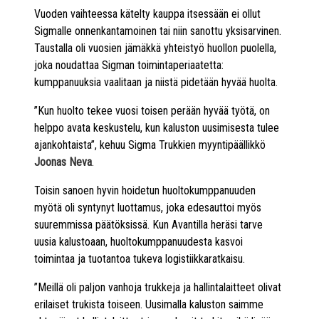
Vuoden vaihteessa kätelty kauppa itsessään ei ollut
Sigmalle onnenkantamoinen tai niin sanottu yksisarvinen.
Taustalla oli vuosien jämäkkä yhteistyö huollon puolella,
joka noudattaa Sigman toimintaperiaatetta:
kumppanuuksia vaalitaan ja niistä pidetään hyvää huolta.
”Kun huolto tekee vuosi toisen perään hyvää työtä, on
helppo avata keskustelu, kun kaluston uusimisesta tulee
ajankohtaista”, kehuu Sigma Trukkien myyntipäällikkö
Joonas Neva
.
Toisin sanoen hyvin hoidetun huoltokumppanuuden
myötä oli syntynyt luottamus, joka edesauttoi myös
suuremmissa päätöksissä. Kun Avantilla heräsi tarve
uusia kalustoaan, huoltokumppanuudesta kasvoi
toimintaa ja tuotantoa tukeva logistiikkaratkaisu.
”Meillä oli paljon vanhoja trukkeja ja hallintalaitteet olivat
erilaiset trukista toiseen. Uusimalla kaluston saimme