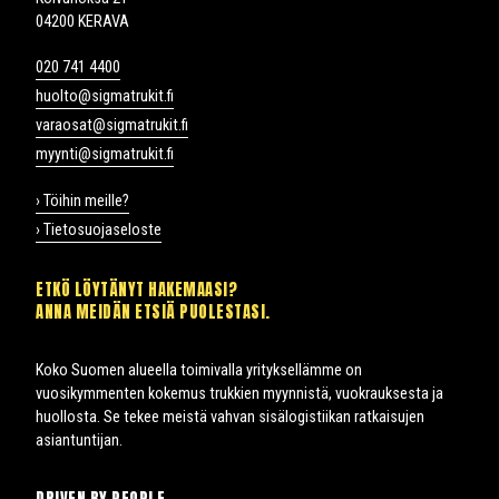
04200 KERAVA
020 741 4400
huolto@sigmatrukit.fi
varaosat@sigmatrukit.fi
myynti@sigmatrukit.fi
› Töihin meille?
› Tietosuojaseloste
ETKÖ LÖYTÄNYT HAKEMAASI?
ANNA MEIDÄN ETSIÄ PUOLESTASI.
Koko Suomen alueella toimivalla yrityksellämme on
vuosikymmenten kokemus trukkien myynnistä, vuokrauksesta ja
huollosta. Se tekee meistä vahvan sisälogistiikan ratkaisujen
asiantuntijan.