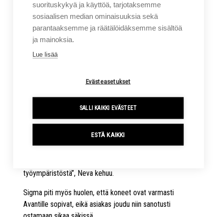
suorituskykyä ja käyttöä, tarjotaksemme
MODERNIT RATKAISUT
sosiaalisen median ominaisuuksia sekä
parantaaksemme ja räätälöidäksemme sisältöä
NYKYPÄIVÄN TARPEISIIN
ja mainoksia.
Lue lisää
Uuden sopimuksen myötä Sigma Trukit toimitti Avantille
sähköisiä vastapainotrukkeja, työntömastotrukkeja ja
Evästeasetukset
pinontavaunuja. Valintaan vaikutti erityisesti tarve
parantaa turvallisuutta, yhtenäistää käyttäjäkokemusta ja
vähentää huollon tarvetta.
SALLI KAIKKI EVÄSTEET
“Avant otti vaikuttavan harppauksen kohti kestävää ja
ESTÄ KAIKKI
tehokasta logistiikkaa siirtymällä kokonaisuudessaan
sähkötrukkeihin. Se on esimerkillinen askel, joka kertoo
Avantin edelläkävijyydestä ja modernista
työympäristöstä”, Neva kehuu.
Sigma piti myös huolen, että koneet ovat varmasti
Avantille sopivat, eikä asiakas joudu niin sanotusti
ostamaan sikaa säkissä.