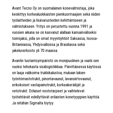
Avant Tecno Oy on suomalainen konevalmistaja, joka
keskittyy korkealuokkaisten pienkuormaajien sekä niiden
työlaitteiden ja lisävarusteiden kehittämiseen ja
valmistukseen. Yritys on perustettu vuonna 1991 ja
vuosien aikana se on kasvanut alallaan kansainväliseksi
toimijaksi, jolla on omat myyntiyhtiöt Saksassa, Isossa-
Britanniassa, Yhdysvalloissa ja Brasiliassa sekä
jakeluverkosto yli 70 maassa.
Avantin tuotantoympäristö on monipuolinen ja vaatii sen
vuoksi tehokasta sisälogistiikkaa. Päivittäisessä käytössä
on laaja valikoima trukkikalustoa, mukaan lukien
työntömastotrukit, pinontavaunut, lavansiirtovaunut,
erikokoiset vastapainotrukit, korkeakeräilijät ja
vetotrukit. Erilaiset nostotarpeet ja vaihtelevat
työtehtävät edellyttävät erilaisten konetyyppien käyttöä.
Ja niitähän Sigmalta löytyy.