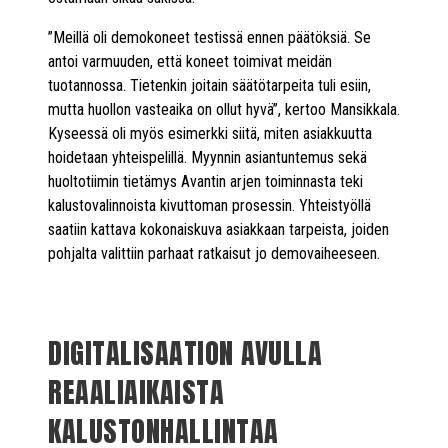
”Meillä oli demokoneet testissä ennen päätöksiä. Se
antoi varmuuden, että koneet toimivat meidän
tuotannossa. Tietenkin joitain säätötarpeita tuli esiin,
mutta huollon vasteaika on ollut hyvä”, kertoo Mansikkala.
Kyseessä oli myös esimerkki siitä, miten asiakkuutta
hoidetaan yhteispelillä. Myynnin asiantuntemus sekä
huoltotiimin tietämys Avantin arjen toiminnasta teki
kalustovalinnoista kivuttoman prosessin. Yhteistyöllä
saatiin kattava kokonaiskuva asiakkaan tarpeista, joiden
pohjalta valittiin parhaat ratkaisut jo demovaiheeseen.
DIGITALISAATION AVULLA
REAALIAIKAISTA
KALUSTONHALLINTAA