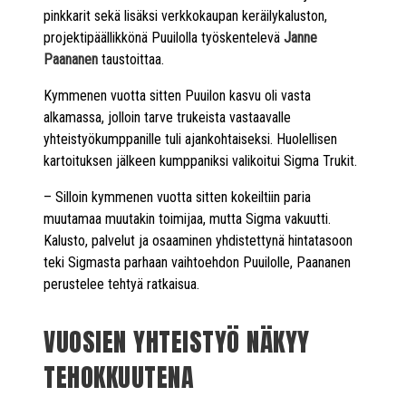
pinkkarit sekä lisäksi verkkokaupan keräilykaluston,
projektipäällikkönä Puuilolla työskentelevä
Janne
Paananen
taustoittaa.
Kymmenen vuotta sitten Puuilon kasvu oli vasta
alkamassa, jolloin tarve trukeista vastaavalle
yhteistyökumppanille tuli ajankohtaiseksi. Huolellisen
kartoituksen jälkeen kumppaniksi valikoitui Sigma Trukit.
– Silloin kymmenen vuotta sitten kokeiltiin paria
muutamaa muutakin toimijaa, mutta Sigma vakuutti.
Kalusto, palvelut ja osaaminen yhdistettynä hintatasoon
teki Sigmasta parhaan vaihtoehdon Puuilolle, Paananen
perustelee tehtyä ratkaisua.
VUOSIEN YHTEISTYÖ NÄKYY
TEHOKKUUTENA