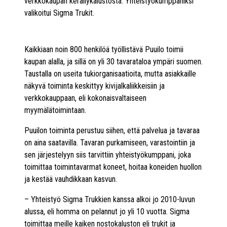
verkkokaupan keräilykalustosta. Yhteistyökumppaniksi
valikoitui Sigma Trukit.
Kaikkiaan noin 800 henkilöä työllistävä Puuilo toimii
kaupan alalla, ja sillä on yli 30 tavarataloa ympäri suomen.
Taustalla on useita tukiorganisaatioita, mutta asiakkaille
näkyvä toiminta keskittyy kivijalkaliikkeisiin ja
verkkokauppaan, eli kokonaisvaltaiseen
myymälätoimintaan.
Puuilon toiminta perustuu siihen, että palvelua ja tavaraa
on aina saatavilla. Tavaran purkamiseen, varastointiin ja
sen järjestelyyn siis tarvittiin yhteistyökumppani, joka
toimittaa toimintavarmat koneet, hoitaa koneiden huollon
ja kestää vauhdikkaan kasvun.
– Yhteistyö Sigma Trukkien kanssa alkoi jo 2010-luvun
alussa, eli homma on pelannut jo yli 10 vuotta. Sigma
toimittaa meille kaiken nostokaluston eli trukit ja