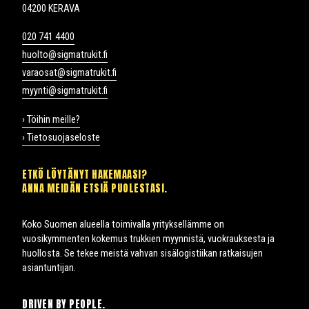
04200 KERAVA
020 741 4400
huolto@sigmatrukit.fi
varaosat@sigmatrukit.fi
myynti@sigmatrukit.fi
› Töihin meille?
› Tietosuojaseloste
ETKÖ LÖYTÄNYT HAKEMAASI?
ANNA MEIDÄN ETSIÄ PUOLESTASI.
Koko Suomen alueella toimivalla yrityksellämme on
vuosikymmenten kokemus trukkien myynnistä, vuokrauksesta ja
huollosta. Se tekee meistä vahvan sisälogistiikan ratkaisujen
asiantuntijan.
DRIVEN BY PEOPLE.