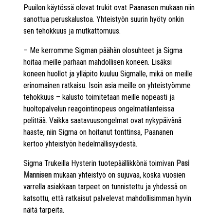
Puuilon käytössä olevat trukit ovat Paanasen mukaan niin
sanottua peruskalustoa. Yhteistyön suurin hyöty onkin
sen tehokkuus ja mutkattomuus.
– Me kerromme Sigman päähän olosuhteet ja Sigma
hoitaa meille parhaan mahdollisen koneen. Lisäksi
koneen huollot ja ylläpito kuuluu Sigmalle, mikä on meille
erinomainen ratkaisu. Isoin asia meille on yhteistyömme
tehokkuus – kalusto toimitetaan meille nopeasti ja
huoltopalvelun reagointinopeus ongelmatilanteissa
pelittää. Vaikka saatavuusongelmat ovat nykypäivänä
haaste, niin Sigma on hoitanut tonttinsa, Paananen
kertoo yhteistyön hedelmällisyydestä.
Sigma Trukeilla Hysterin tuotepäällikkönä toimivan
Pasi
Mannisen
mukaan yhteistyö on sujuvaa, koska vuosien
varrella asiakkaan tarpeet on tunnistettu ja yhdessä on
katsottu, että ratkaisut palvelevat mahdollisimman hyvin
näitä tarpeita.