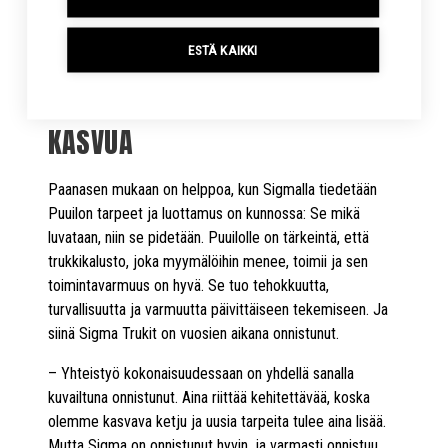
heille parhaan ratkaisun, Manninen kehuu
yhteistyökumppaneiden välistä luottamusta.
ESTÄ KAIKKI
YHTEISTYÖ, JOKA KESTÄÄ
KASVUA
Paanasen mukaan on helppoa, kun Sigmalla tiedetään
Puuilon tarpeet ja luottamus on kunnossa: Se mikä
luvataan, niin se pidetään. Puuilolle on tärkeintä, että
trukkikalusto, joka myymälöihin menee, toimii ja sen
toimintavarmuus on hyvä. Se tuo tehokkuutta,
turvallisuutta ja varmuutta päivittäiseen tekemiseen. Ja
siinä Sigma Trukit on vuosien aikana onnistunut.
– Yhteistyö kokonaisuudessaan on yhdellä sanalla
kuvailtuna onnistunut. Aina riittää kehitettävää, koska
olemme kasvava ketju ja uusia tarpeita tulee aina lisää.
Mutta Sigma on onnistunut hyvin, ja varmasti onnistuu