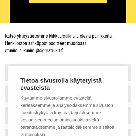
Katso yhteystietomme klikkaamalla alla olevia painikkeita.
Henkilöstön sähköpostiosoitteet muodossa:
etunimi.sukunimi@sigmatrukit.fi
Myynti ja vuokraus
▾
Tietoa sivustolla käytetyistä
evästeistä
Huolto
▾
Käytämme sivustollamme evästeitä
kerätäksemme ja analysoidaksemme sivuston
suorituskykyä ja käyttöä, tarjotaksemme
Tekninen tuki
▾
sosiaalisen median ominaisuuksia sekä
parantaaksemme ja räätälöidäksemme sisältöä
ja mainoksia.