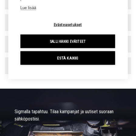
Varaosa- ja rengaspalvelu
▾
Lue lisää
Hallinto
▾
Evästeasetukset
SALLI KAIKKI EVÄSTEET
Laskutustiedot
▾
ESTÄ KAIKKI
Toimipaikat
▾
Sigmalla tapahtuu. Tilaa kampanjat ja uutiset suoraan
sähköpostiisi.