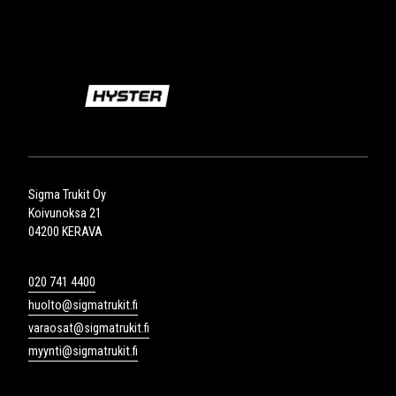
Sigma Trukit Oy
Koivunoksa 21
04200 KERAVA
020 741 4400
huolto@sigmatrukit.fi
varaosat@sigmatrukit.fi
myynti@sigmatrukit.fi