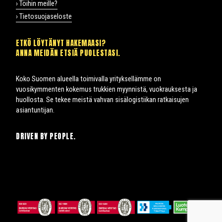
› Töihin meille?
› Tietosuojaseloste
ETKÖ LÖYTÄNYT HAKEMAASI?
ANNA MEIDÄN ETSIÄ PUOLESTASI.
Koko Suomen alueella toimivalla yrityksellämme on
vuosikymmenten kokemus trukkien myynnistä, vuokrauksesta ja
huollosta. Se tekee meistä vahvan sisälogistiikan ratkaisujen
asiantuntijan.
DRIVEN BY PEOPLE.