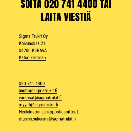
SOITA 020 741 4400 TAI
LAITA VIESTIÄ
Sigma Trukit Oy
Koivunoksa 21
04200 KERAVA
Katso kartalla ›
020 741 4400
huolto@sigmatrukit.fi
varaosat@sigmatrukit.fi
myynti@sigmatrukit.fi
Henkilöstön sähköpostiosoitteet:
etunimi.sukunimi@sigmatrukit.fi