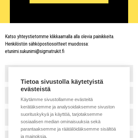
Katso yhteystietomme klikkaamalla alla olevia painikkeita.
Henkilöstön sähköpostiosoitteet muodossa:
etunimi.sukunimi@sigmatrukit.fi
Myynti ja vuokraus
▾
Tietoa sivustolla käytetyistä
evästeistä
Huolto
▾
Käytämme sivustollamme evästeitä
kerätäksemme ja analysoidaksemme sivuston
suorituskykyä ja käyttöä, tarjotaksemme
Tekninen tuki
▾
sosiaalisen median ominaisuuksia sekä
parantaaksemme ja räätälöidäksemme sisältöä
ja mainoksia.