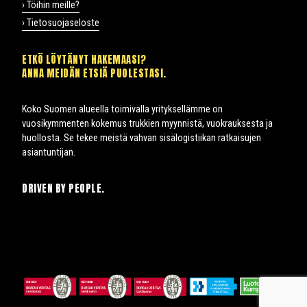
› Töihin meille?
› Tietosuojaseloste
ETKÖ LÖYTÄNYT HAKEMAASI?
ANNA MEIDÄN ETSIÄ PUOLESTASI.
Koko Suomen alueella toimivalla yrityksellämme on
vuosikymmenten kokemus trukkien myynnistä, vuokrauksesta ja
huollosta. Se tekee meistä vahvan sisälogistiikan ratkaisujen
asiantuntijan.
DRIVEN BY PEOPLE.