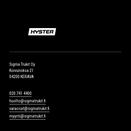
Sigma Trukit Oy
Koivunoksa 21
04200 KERAVA
020 741 4400
huolto@sigmatrukit.fi
varaosat@sigmatrukit.fi
myynti@sigmatrukit.fi