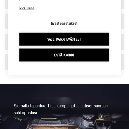
Varaosa- ja rengaspalvelu
▾
Lue lisää
Hallinto
▾
Evästeasetukset
SALLI KAIKKI EVÄSTEET
Laskutustiedot
▾
ESTÄ KAIKKI
Toimipaikat
▾
Sigmalla tapahtuu. Tilaa kampanjat ja uutiset suoraan
sähköpostiisi.