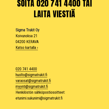
SOITA 020 741 4400 TAI
LAITA VIESTIÄ
Sigma Trukit Oy
Koivunoksa 21
04200 KERAVA
Katso kartalla ›
020 741 4400
huolto@sigmatrukit.fi
varaosat@sigmatrukit.fi
myynti@sigmatrukit.fi
Henkilöstön sähköpostiosoitteet:
etunimi.sukunimi@sigmatrukit.fi