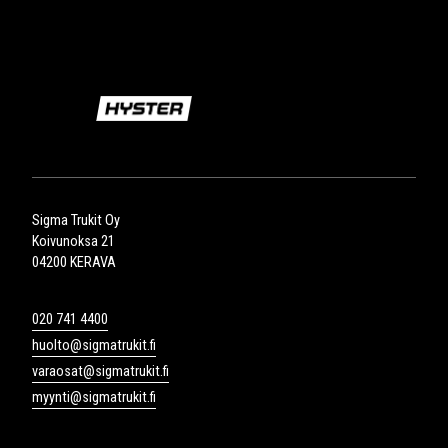
Sigma Trukit Oy
Koivunoksa 21
04200 KERAVA
020 741 4400
huolto@sigmatrukit.fi
varaosat@sigmatrukit.fi
myynti@sigmatrukit.fi