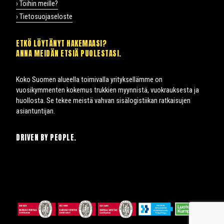
› Töihin meille?
› Tietosuojaseloste
ETKÖ LÖYTÄNYT HAKEMAASI?
ANNA MEIDÄN ETSIÄ PUOLESTASI.
Koko Suomen alueella toimivalla yrityksellämme on
vuosikymmenten kokemus trukkien myynnistä, vuokrauksesta ja
huollosta. Se tekee meistä vahvan sisälogistiikan ratkaisujen
asiantuntijan.
DRIVEN BY PEOPLE.