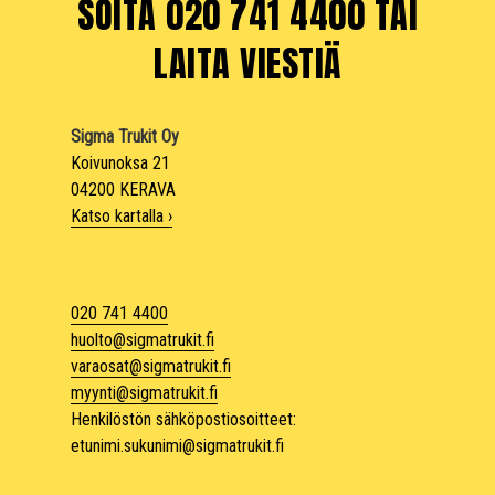
SOITA 020 741 4400 TAI
LAITA VIESTIÄ
Sigma Trukit Oy
Koivunoksa 21
04200 KERAVA
Katso kartalla ›
020 741 4400
huolto@sigmatrukit.fi
varaosat@sigmatrukit.fi
myynti@sigmatrukit.fi
Henkilöstön sähköpostiosoitteet:
etunimi.sukunimi@sigmatrukit.fi