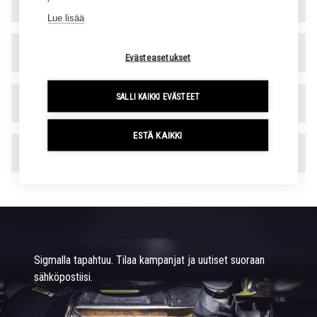
Varaosa- ja rengaspalvelu
▾
Lue lisää
Hallinto
▾
Evästeasetukset
SALLI KAIKKI EVÄSTEET
Laskutustiedot
▾
ESTÄ KAIKKI
Toimipaikat
▾
Sigmalla tapahtuu. Tilaa kampanjat ja uutiset suoraan
sähköpostiisi.