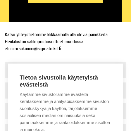
Katso yhteystietomme klikkaamalla alla olevia painikkeita.
Henkilöstön sähköpostiosoitteet muodossa:
etunimi.sukunimi@sigmatrukit.fi
Myynti ja vuokraus
▾
Tietoa sivustolla käytetyistä
evästeistä
Huolto
▾
Käytämme sivustollamme evästeitä
kerätäksemme ja analysoidaksemme sivuston
suorituskykyä ja käyttöä, tarjotaksemme
Tekninen tuki
▾
sosiaalisen median ominaisuuksia sekä
parantaaksemme ja räätälöidäksemme sisältöä
ja mainoksia.