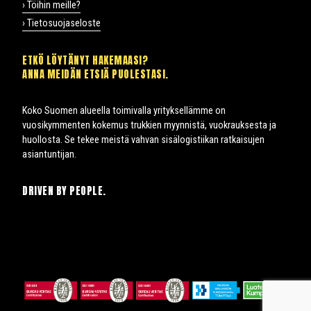
› Töihin meille?
› Tietosuojaseloste
ETKÖ LÖYTÄNYT HAKEMAASI?
ANNA MEIDÄN ETSIÄ PUOLESTASI.
Koko Suomen alueella toimivalla yrityksellämme on
vuosikymmenten kokemus trukkien myynnistä, vuokrauksesta ja
huollosta. Se tekee meistä vahvan sisälogistiikan ratkaisujen
asiantuntijan.
DRIVEN BY PEOPLE.