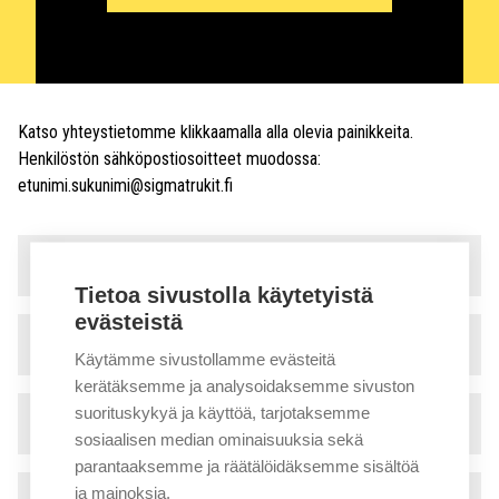
Katso yhteystietomme klikkaamalla alla olevia painikkeita.
Henkilöstön sähköpostiosoitteet muodossa:
etunimi.sukunimi@sigmatrukit.fi
Myynti ja vuokraus
▾
Tietoa sivustolla käytetyistä
evästeistä
Huolto
▾
Käytämme sivustollamme evästeitä
kerätäksemme ja analysoidaksemme sivuston
suorituskykyä ja käyttöä, tarjotaksemme
Tekninen tuki
▾
sosiaalisen median ominaisuuksia sekä
parantaaksemme ja räätälöidäksemme sisältöä
ja mainoksia.