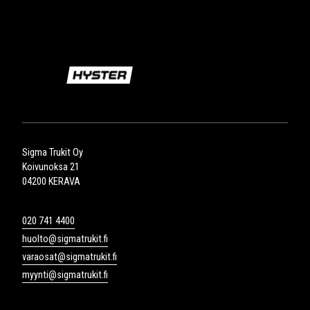
Sigma Trukit Oy
Koivunoksa 21
04200 KERAVA
020 741 4400
huolto@sigmatrukit.fi
varaosat@sigmatrukit.fi
myynti@sigmatrukit.fi