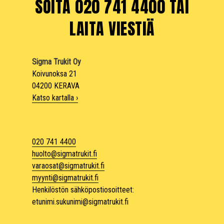
SOITA 020 741 4400 TAI
LAITA VIESTIÄ
Sigma Trukit Oy
Koivunoksa 21
04200 KERAVA
Katso kartalla ›
020 741 4400
huolto@sigmatrukit.fi
varaosat@sigmatrukit.fi
myynti@sigmatrukit.fi
Henkilöstön sähköpostiosoitteet:
etunimi.sukunimi@sigmatrukit.fi