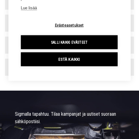
Varaosa- ja rengaspalvelu
▾
Lue lisää
Hallinto
▾
Evästeasetukset
SALLI KAIKKI EVÄSTEET
Laskutustiedot
▾
ESTÄ KAIKKI
Toimipaikat
▾
Sigmalla tapahtuu. Tilaa kampanjat ja uutiset suoraan
sähköpostiisi.