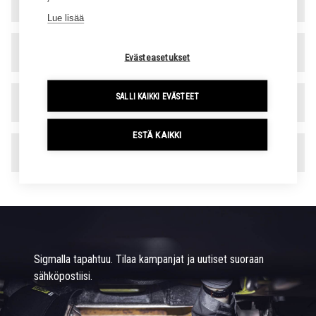
Varaosa- ja rengaspalvelu
▾
Lue lisää
Hallinto
▾
Evästeasetukset
SALLI KAIKKI EVÄSTEET
Laskutustiedot
▾
ESTÄ KAIKKI
Toimipaikat
▾
Sigmalla tapahtuu. Tilaa kampanjat ja uutiset suoraan
sähköpostiisi.