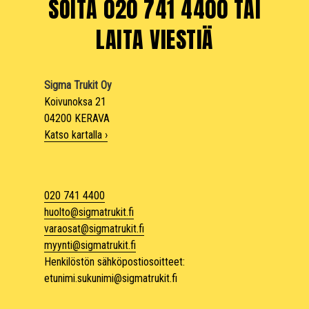
SOITA 020 741 4400 TAI
LAITA VIESTIÄ
Sigma Trukit Oy
Koivunoksa 21
04200 KERAVA
Katso kartalla ›
020 741 4400
huolto@sigmatrukit.fi
varaosat@sigmatrukit.fi
myynti@sigmatrukit.fi
Henkilöstön sähköpostiosoitteet:
etunimi.sukunimi@sigmatrukit.fi