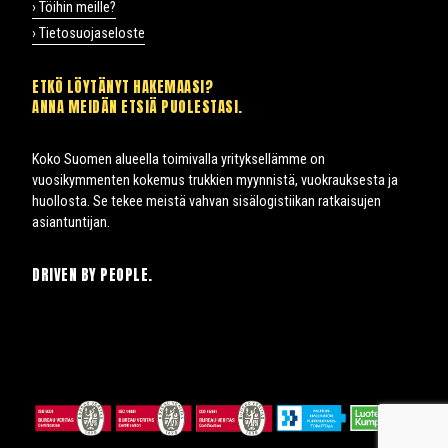
› Töihin meille?
› Tietosuojaseloste
ETKÖ LÖYTÄNYT HAKEMAASI?
ANNA MEIDÄN ETSIÄ PUOLESTASI.
Koko Suomen alueella toimivalla yrityksellämme on
vuosikymmenten kokemus trukkien myynnistä, vuokrauksesta ja
huollosta. Se tekee meistä vahvan sisälogistiikan ratkaisujen
asiantuntijan.
DRIVEN BY PEOPLE.