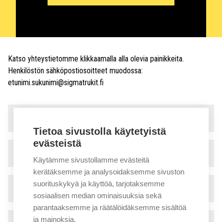
Katso yhteystietomme klikkaamalla alla olevia painikkeita.
Henkilöstön sähköpostiosoitteet muodossa:
etunimi.sukunimi@sigmatrukit.fi
Myynti ja vuokraus
▾
Tietoa sivustolla käytetyistä
evästeistä
Huolto
▾
Käytämme sivustollamme evästeitä
kerätäksemme ja analysoidaksemme sivuston
suorituskykyä ja käyttöä, tarjotaksemme
Tekninen tuki
▾
sosiaalisen median ominaisuuksia sekä
parantaaksemme ja räätälöidäksemme sisältöä
ja mainoksia.