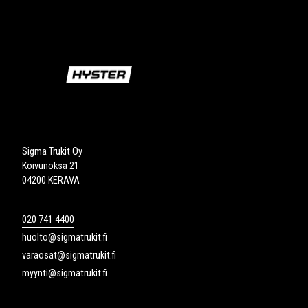
Sigma Trukit Oy
Koivunoksa 21
04200 KERAVA
020 741 4400
huolto@sigmatrukit.fi
varaosat@sigmatrukit.fi
myynti@sigmatrukit.fi