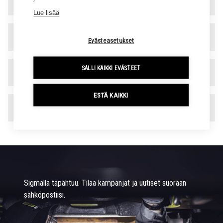
Varaosa- ja rengaspalvelu
▾
Lue lisää
Hallinto
▾
Evästeasetukset
SALLI KAIKKI EVÄSTEET
Laskutustiedot
▾
ESTÄ KAIKKI
Toimipaikat
▾
Sigmalla tapahtuu. Tilaa kampanjat ja uutiset suoraan
sähköpostiisi.