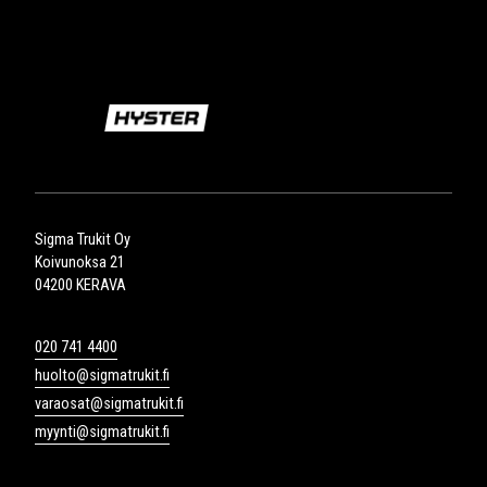
Sigma Trukit Oy
Koivunoksa 21
04200 KERAVA
020 741 4400
huolto@sigmatrukit.fi
varaosat@sigmatrukit.fi
myynti@sigmatrukit.fi