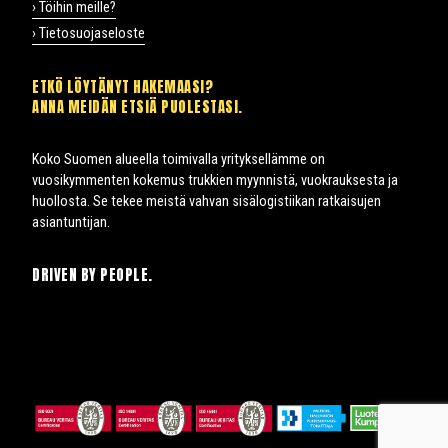
› Töihin meille?
› Tietosuojaseloste
ETKÖ LÖYTÄNYT HAKEMAASI?
ANNA MEIDÄN ETSIÄ PUOLESTASI.
Koko Suomen alueella toimivalla yrityksellämme on
vuosikymmenten kokemus trukkien myynnistä, vuokrauksesta ja
huollosta. Se tekee meistä vahvan sisälogistiikan ratkaisujen
asiantuntijan.
DRIVEN BY PEOPLE.