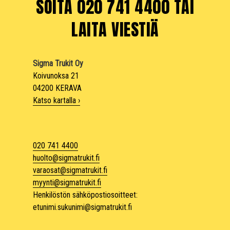
SOITA 020 741 4400 TAI
LAITA VIESTIÄ
Sigma Trukit Oy
Koivunoksa 21
04200 KERAVA
Katso kartalla ›
020 741 4400
huolto@sigmatrukit.fi
varaosat@sigmatrukit.fi
myynti@sigmatrukit.fi
Henkilöstön sähköpostiosoitteet:
etunimi.sukunimi@sigmatrukit.fi