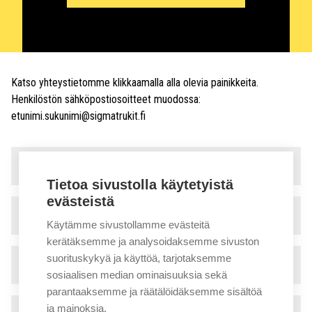
Katso yhteystietomme klikkaamalla alla olevia painikkeita.
Henkilöstön sähköpostiosoitteet muodossa:
etunimi.sukunimi@sigmatrukit.fi
Myynti ja vuokraus
▾
Tietoa sivustolla käytetyistä
evästeistä
Huolto
▾
Käytämme sivustollamme evästeitä
kerätäksemme ja analysoidaksemme sivuston
suorituskykyä ja käyttöä, tarjotaksemme
Tekninen tuki
▾
sosiaalisen median ominaisuuksia sekä
parantaaksemme ja räätälöidäksemme sisältöä
ja mainoksia.