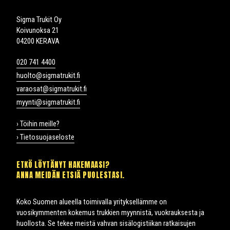
Sigma Trukit Oy
Koivunoksa 21
04200 KERAVA
020 741 4400
huolto@sigmatrukit.fi
varaosat@sigmatrukit.fi
myynti@sigmatrukit.fi
› Töihin meille?
› Tietosuojaseloste
ETKÖ LÖYTÄNYT HAKEMAASI?
ANNA MEIDÄN ETSIÄ PUOLESTASI.
Koko Suomen alueella toimivalla yrityksellämme on
vuosikymmenten kokemus trukkien myynnistä, vuokrauksesta ja
huollosta. Se tekee meistä vahvan sisälogistiikan ratkaisujen