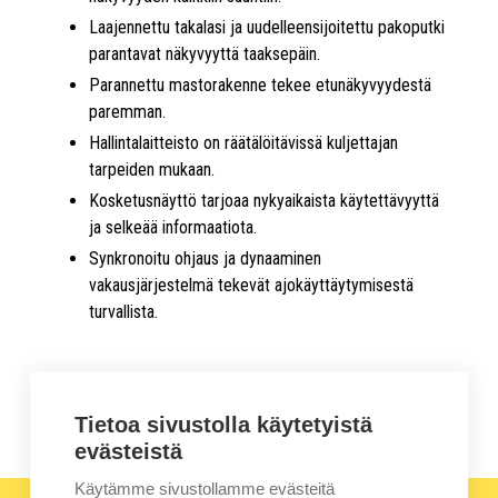
Laajennettu takalasi ja uudelleensijoitettu pakoputki
parantavat näkyvyyttä taaksepäin.
Parannettu mastorakenne tekee etunäkyvyydestä
paremman.
Hallintalaitteisto on räätälöitävissä kuljettajan
tarpeiden mukaan.
Kosketusnäyttö tarjoaa nykyaikaista käytettävyyttä
ja selkeää informaatiota.
Synkronoitu ohjaus ja dynaaminen
vakausjärjestelmä tekevät ajokäyttäytymisestä
turvallista.
Lue lisää uuden N-sarjan ominaisuuksista
Tietoa sivustolla käytetyistä
evästeistä
Käytämme sivustollamme evästeitä