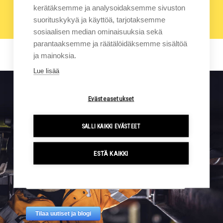
kerätäksemme ja analysoidaksemme sivuston
Näytä kaikki artikkelit
▾
suorituskykyä ja käyttöä, tarjotaksemme
sosiaalisen median ominaisuuksia sekä
parantaaksemme ja räätälöidäksemme sisältöä
ja mainoksia.
Lue lisää
Evästeasetukset
Sigmalla tapahtuu. Tilaa kampanjat ja uutiset suoraan
sähköpostiisi.
SALLI KAIKKI EVÄSTEET
ESTÄ KAIKKI