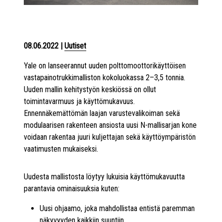
08.06.2022
|
Uutiset
Yale on lanseerannut uuden polttomoottorikäyttöisen
vastapainotrukkimalliston kokoluokassa 2–3,5 tonnia.
Uuden mallin kehitystyön keskiössä on ollut
toimintavarmuus ja käyttömukavuus.
Ennennäkemättömän laajan varustevalikoiman sekä
modulaarisen rakenteen ansiosta uusi N-mallisarjan kone
voidaan rakentaa juuri kuljettajan sekä käyttöympäristön
vaatimusten mukaiseksi.
Uudesta mallistosta löytyy lukuisia käyttömukavuutta
parantavia ominaisuuksia kuten:
Uusi ohjaamo, joka mahdollistaa entistä paremman
näkyvyyden kaikkiin suuntiin.