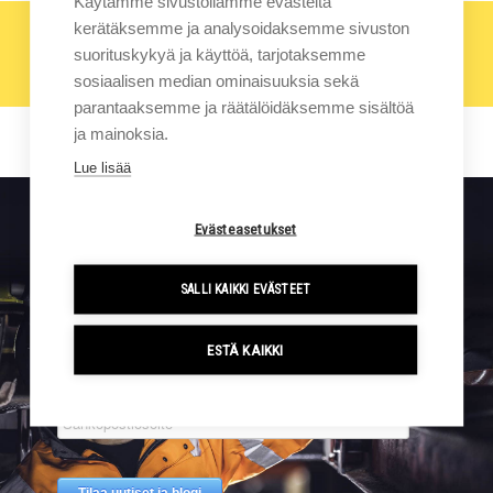
Käytämme sivustollamme evästeitä
kerätäksemme ja analysoidaksemme sivuston
Näytä kaikki artikkelit
suorituskykyä ja käyttöä, tarjotaksemme
▾
sosiaalisen median ominaisuuksia sekä
parantaaksemme ja räätälöidäksemme sisältöä
ja mainoksia.
Lue lisää
Evästeasetukset
Sigmalla tapahtuu. Tilaa kampanjat ja uutiset suoraan
sähköpostiisi.
SALLI KAIKKI EVÄSTEET
ESTÄ KAIKKI