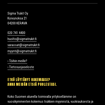
Sigma Trukit Oy
Koivunoksa 21
04200 KERAVA
020 741 4400
huolto@sigmatrukit.fi
varaosat@sigmatrukit.fi
myynti@sigmatrukit.fi
› Töihin meille?
› Tietosuojaseloste
ETKÖ LÖYTÄNYT HAKEMAASI?
ANNA MEIDÄN ETSIÄ PUOLESTASI.
Koko Suomen alueella toimivalla yrityksellämme on
vuosikymmenten kokemus trukkien myynnistä, vuokrauksesta ja