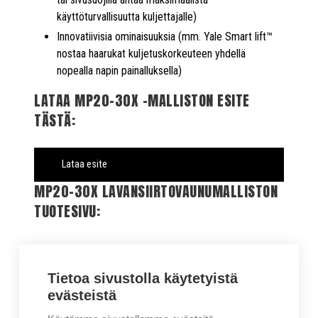
käyttöturvallisuutta kuljettajalle)
Innovatiivisia ominaisuuksia (mm. Yale Smart lift™
nostaa haarukat kuljetuskorkeuteen yhdellä
nopealla napin painalluksella)
LATAA MP20-30X -MALLISTON ESITE
TÄSTÄ:
Lataa esite
MP20-30X LAVANSIIRTOVAUNUMALLISTON
TUOTESIVU:
Tutustu MP20-30X lavansiirtovaunumallistoon
Tietoa sivustolla käytetyistä
evästeistä