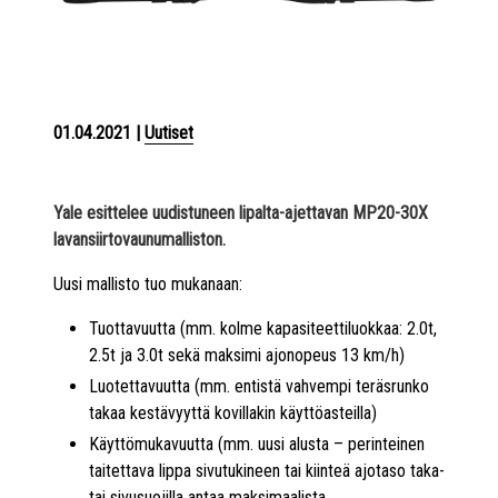
01.04.2021
|
Uutiset
Yale esittelee uudistuneen lipalta-ajettavan
MP20-30X
lavansiirtovaunumalliston.
Uusi mallisto tuo mukanaan:
Tuottavuutta (mm. kolme kapasiteettiluokkaa: 2.0t,
2.5t ja 3.0t sekä maksimi ajonopeus 13 km/h)
Luotettavuutta (mm. entistä vahvempi teräsrunko
takaa kestävyyttä kovillakin käyttöasteilla)
Käyttömukavuutta (mm. uusi alusta – perinteinen
taitettava lippa sivutukineen tai kiinteä ajotaso taka-
tai sivusuojilla antaa maksimaalista