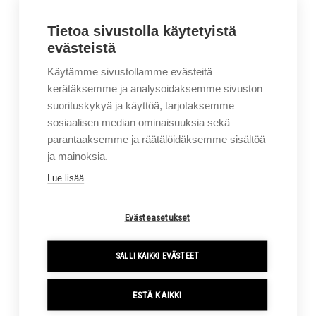
Murtolehto listaa loppuun suomalaisia arvoja, jotka
Tietoa sivustolla käytetyistä
leimaavat yrityksen arkea.
evästeistä
Sigma Trukit on myös valtionhallinnon
Käytämme sivustollamme evästeitä
puitesopimustoimittaja jo vuodesta 2010 lähtien.
kerätäksemme ja analysoidaksemme sivuston
Valtionhallinnon puitesopimuksia hallinnoi valtion
suorituskykyä ja käyttöä, tarjotaksemme
yhteishankintayhtiö Hansel Oy. Tämä puitesopimus
sosiaalisen median ominaisuuksia sekä
helpottaa merkittävästi Sigma Trukkien ja
parantaaksemme ja räätälöidäksemme sisältöä
valtionhallinnon organisaatioiden yhteistyötä.
ja mainoksia.
Lue lisää
Evästeasetukset
SALLI KAIKKI EVÄSTEET
Sopimuksen avulla valtiohallinnon organisaatiot voivat
ESTÄ KAIKKI
hyödyntää Hanselin koko valtionhallinnolle kilpailuttamia
puitesopimuksia ja hankkia niihin kuuluvia tuotteita ja