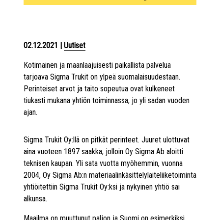
02.12.2021
|
Uutiset
Kotimainen ja maanlaajuisesti paikallista palvelua
tarjoava Sigma Trukit on ylpeä suomalaisuudestaan.
Perinteiset arvot ja taito sopeutua ovat kulkeneet
tiukasti mukana yhtiön toiminnassa, jo yli sadan vuoden
ajan.
Sigma Trukit Oy:llä on pitkät perinteet. Juuret ulottuvat
aina vuoteen 1897 saakka, jolloin Oy Sigma Ab aloitti
teknisen kaupan. Yli sata vuotta myöhemmin, vuonna
2004, Oy Sigma Ab:n materiaalinkäsittelylaiteliiketoiminta
yhtiöitettiin Sigma Trukit Oy:ksi ja nykyinen yhtiö sai
alkunsa.
Maailma on muuttunut paljon ja Suomi on esimerkiksi