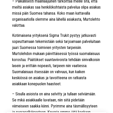
– Paikallisesti maanlaajuinen tarkoittaa meille sitä, että
meiltä asiakas saa henkilökohtaista palvelua olipa asiakas
missä päin Suomea tahansa. Koko maan kattavalla
organisaatiolla olemme aina lähellä asiakasta, Murtolehto
valottaa.
Kotimaisena yrityksenä Sigma Trukit pystyy jatkuvasti
sopeuttamaan tekemistään sekä tarjoamaan palveluitaan
juuri Suomessa toimivien yritysten tarpeisiin.
Murtolehdon mukaan päivittäisessä työssä suomalaisuus
korostuu. Päätökset suuntaviivoista tehdään sinivalkoisin
lasein ja erittäin nopeasti, tarpeen niin vaatiessa.
Suomalaisuus itsessään on vahvuus, kun kaiken
keskiössä on asiakas ja tavoitteena on ratkaista
asiakkaan konepuolen haasteet.
– Sisulla asioista on aina selvitty ja tullaan selviämään.
Se mikä asiakkaalle luvataan, niin siitä pidetään
viimeiseen saakka kiinni. Pyrimme aina täsmällisyyteen
ja suoraselkäisyyteen. Kaveria emme jätä koskaan,