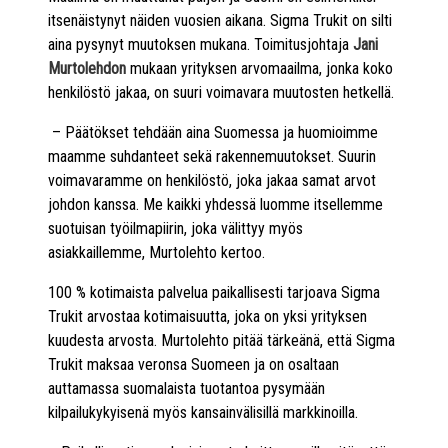
itsenäistynyt näiden vuosien aikana. Sigma Trukit on silti
aina pysynyt muutoksen mukana. Toimitusjohtaja
Jani
Murtolehdon
mukaan yrityksen arvomaailma, jonka koko
henkilöstö jakaa, on suuri voimavara muutosten hetkellä.
– Päätökset tehdään aina Suomessa ja huomioimme
maamme suhdanteet sekä rakennemuutokset. Suurin
voimavaramme on henkilöstö, joka jakaa samat arvot
johdon kanssa. Me kaikki yhdessä luomme itsellemme
suotuisan työilmapiirin, joka välittyy myös
asiakkaillemme, Murtolehto kertoo.
100 % kotimaista palvelua paikallisesti tarjoava Sigma
Trukit arvostaa kotimaisuutta, joka on yksi yrityksen
kuudesta arvosta. Murtolehto pitää tärkeänä, että Sigma
Trukit maksaa veronsa Suomeen ja on osaltaan
auttamassa suomalaista tuotantoa pysymään
kilpailukykyisenä myös kansainvälisillä markkinoilla.