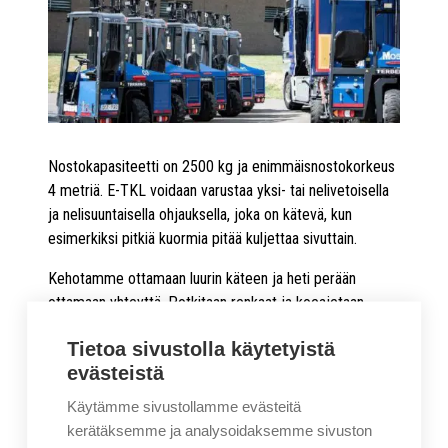
Nostokapasiteetti on 2500 kg ja enimmäisnostokorkeus
4 metriä. E-TKL voidaan varustaa yksi- tai nelivetoisella
ja nelisuuntaisella ohjauksella, joka on kätevä, kun
esimerkiksi pitkiä kuormia pitää kuljettaa sivuttain.
Kehotamme ottamaan luurin käteen ja heti perään
ottamaan yhteyttä. Potkitaan renkaat ja koeajetaan
sähköinen Terberg Kinglifter, ja sen jälkeen päästetään
Tietoa sivustolla käytetyistä
kone luonnolliseen ympäristöönsä – tekemään kunnolla
evästeistä
töitä.
Käytämme sivustollamme evästeitä
kerätäksemme ja analysoidaksemme sivuston