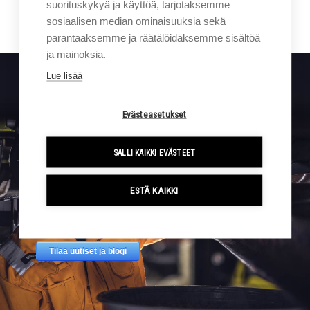
suorituskykyä ja käyttöä, tarjotaksemme
Ota yhteyttä
sosiaalisen median ominaisuuksia sekä
parantaaksemme ja räätälöidäksemme sisältöä
ja mainoksia.
Lue lisää
Sigmalla tapahtuu. Tilaa kampanjat ja uutiset suoraan
Evästeasetukset
sähköpostiisi.
SALLI KAIKKI EVÄSTEET
ESTÄ KAIKKI