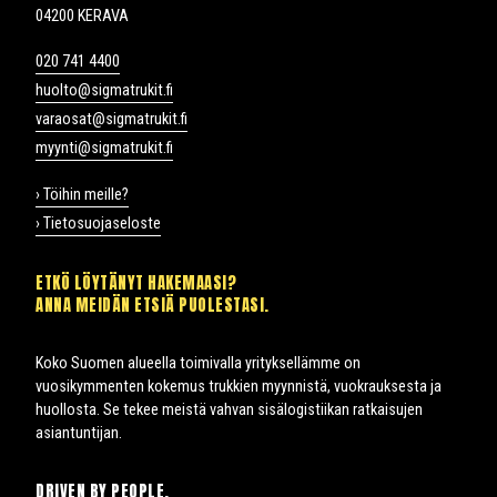
04200 KERAVA
020 741 4400
huolto@sigmatrukit.fi
varaosat@sigmatrukit.fi
myynti@sigmatrukit.fi
› Töihin meille?
› Tietosuojaseloste
ETKÖ LÖYTÄNYT HAKEMAASI?
ANNA MEIDÄN ETSIÄ PUOLESTASI.
Koko Suomen alueella toimivalla yrityksellämme on
vuosikymmenten kokemus trukkien myynnistä, vuokrauksesta ja
huollosta. Se tekee meistä vahvan sisälogistiikan ratkaisujen
asiantuntijan.
DRIVEN BY PEOPLE.