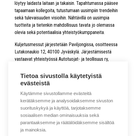
löytyy laidasta laitaan ja takaisin. Tapahtumassa pääsee
tapaamaan kollegoita, tutustumaan uusimpiin trendeihin
sekä tulevaisuuden visioihin. Nähtävillä on uusimpia
tuotteita ja tietenkin mahdollisuus tavata jo olemassa
olevia sekä potentiaalisia yhteistyökumppaneita.
Kuljetusmessut järjestetään Paviljongissa, osoitteessa
Lutakonaukio 12, 40100 Jyväskylä. Järjestämisestä
vastaavat yhteistyössä Autotuojat- ja teollisuus ry,
Teknologiateollisuuden Perävaunut ja päällirakenteet -
toimialaryhmä sekä Jyväskylän Messut Oy.
Tietoa sivustolla käytetyistä
evästeistä
Kuljetus 2023 -tapahtuman sisäänpääsy on
veloitukseton, rekisteröityneille kävijöille. Rekisteröinnin
Käytämme sivustollamme evästeitä
voi suorittaa joko ennakkoon tai paikan päällä. Mikäli
kerätäksemme ja analysoidaksemme sivuston
tapahtumaan ei halua rekisteröityä, on sisäänpääsymaksu
suorituskykyä ja käyttöä, tarjotaksemme
20 euroa.
sosiaalisen median ominaisuuksia sekä
parantaaksemme ja räätälöidäksemme sisältöä
ja mainoksia.