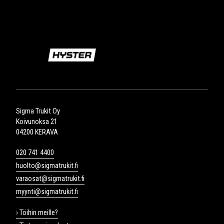
Sigma Trukit Oy
Koivunoksa 21
04200 KERAVA
020 741 4400
huolto@sigmatrukit.fi
varaosat@sigmatrukit.fi
myynti@sigmatrukit.fi
› Töihin meille?