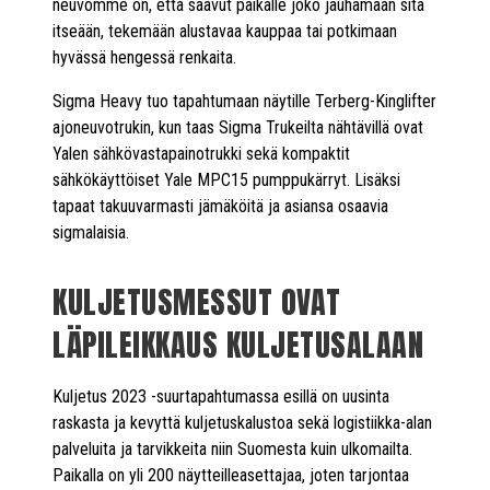
neuvomme on, että saavut paikalle joko jauhamaan sitä
itseään, tekemään alustavaa kauppaa tai potkimaan
hyvässä hengessä renkaita.
Sigma Heavy tuo tapahtumaan näytille Terberg-Kinglifter
ajoneuvotrukin, kun taas Sigma Trukeilta nähtävillä ovat
Yalen sähkövastapainotrukki sekä kompaktit
sähkökäyttöiset Yale MPC15 pumppukärryt. Lisäksi
tapaat takuuvarmasti jämäköitä ja asiansa osaavia
sigmalaisia.
KULJETUSMESSUT OVAT
LÄPILEIKKAUS KULJETUSALAAN
Kuljetus 2023 -suurtapahtumassa esillä on uusinta
raskasta ja kevyttä kuljetuskalustoa sekä logistiikka-alan
palveluita ja tarvikkeita niin Suomesta kuin ulkomailta.
Paikalla on yli 200 näytteilleasettajaa, joten tarjontaa