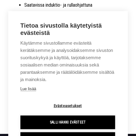
Saatavissa induktio- ja rullaohjattuna
Ohjaus lukittuu käytävässä
Nostokorkeudet 17000 mm saakka
Tietoa sivustolla käytetyistä
Ratti- tai joystick ohjaus
evästeistä
Synkronoitu kääntö
Käytämme sivustollamme evästeitä
Pantograf 250 mm lisätyöntö helpottaa
kerätäksemme ja analysoidaksemme sivuston
kuljettamaan saamaan lavan hyllyyn
suorituskykyä ja käyttöä, tarjotaksemme
sosiaalisen median ominaisuuksia sekä
parantaaksemme ja räätälöidäksemme sisältöä
Lataa esite
ja mainoksia.
Lue lisää
Soita 0207414400
Evästeasetukset
Yhteydenottopyyntö
SALLI KAIKKI EVÄSTEET