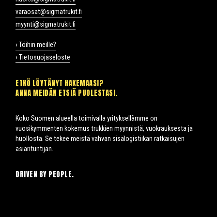
varaosat@sigmatrukit.fi
myynti@sigmatrukit.fi
› Töihin meille?
› Tietosuojaseloste
ETKÖ LÖYTÄNYT HAKEMAASI?
ANNA MEIDÄN ETSIÄ PUOLESTASI.
Koko Suomen alueella toimivalla yrityksellämme on
vuosikymmenten kokemus trukkien myynnistä, vuokrauksesta ja
huollosta. Se tekee meistä vahvan sisälogistiikan ratkaisujen
asiantuntijan.
DRIVEN BY PEOPLE.