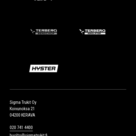
Sigma Trukit Oy
Koivunoksa 21
04200 KERAVA
020 741 4400
huolto@sigmatrukit.fi