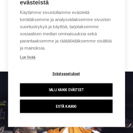
evästeistä
Käytämme sivustollamme evästeitä
Lataa esite
kerätäksemme ja analysoidaksemme sivuston
suorituskykyä ja käyttöä, tarjotaksemme
Soita 0207414400
sosiaalisen median ominaisuuksia sekä
parantaaksemme ja räätälöidäksemme sisältöä
Yhteydenottopyyntö
ja mainoksia.
Lue lisää
Evästeasetukset
SALLI KAIKKI EVÄSTEET
Sigmalla tapahtuu. Tilaa kampanjat ja uutiset suoraan
sähköpostiisi.
ESTÄ KAIKKI