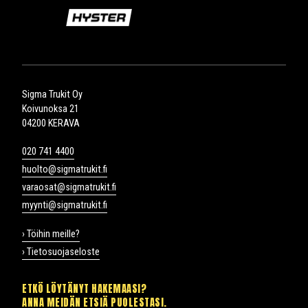
Sigma Trukit Oy
Koivunoksa 21
04200 KERAVA
020 741 4400
huolto@sigmatrukit.fi
varaosat@sigmatrukit.fi
myynti@sigmatrukit.fi
› Töihin meille?
› Tietosuojaseloste
ETKÖ LÖYTÄNYT HAKEMAASI?
ANNA MEIDÄN ETSIÄ PUOLESTASI.