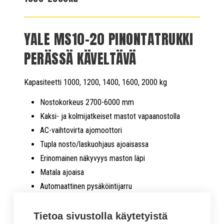
YALE MS10-20 PINONTATRUKKI
PERÄSSÄ KÄVELTÄVÄ
Kapasiteetti 1000, 1200, 1400, 1600, 2000 kg
Nostokorkeus 2700-6000 mm
Kaksi- ja kolmijatkeiset mastot vapaanostolla
AC-vaihtovirta ajomoottori
Tupla nosto/laskuohjaus ajoaisassa
Erinomainen näkyvyys maston läpi
Matala ajoaisa
Automaattinen pysäköintijarru
Jarrutusenergian takaisinsyöttö
Saatavilla myös perusnosto
Tietoa sivustolla käytetyistä