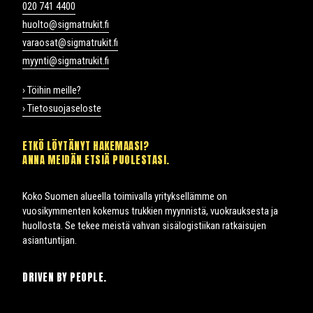
020 741 4400
huolto@sigmatrukit.fi
varaosat@sigmatrukit.fi
myynti@sigmatrukit.fi
› Töihin meille?
› Tietosuojaseloste
ETKÖ LÖYTÄNYT HAKEMAASI?
ANNA MEIDÄN ETSIÄ PUOLESTASI.
Koko Suomen alueella toimivalla yrityksellämme on
vuosikymmenten kokemus trukkien myynnistä, vuokrauksesta ja
huollosta. Se tekee meistä vahvan sisälogistiikan ratkaisujen
asiantuntijan.
DRIVEN BY PEOPLE.