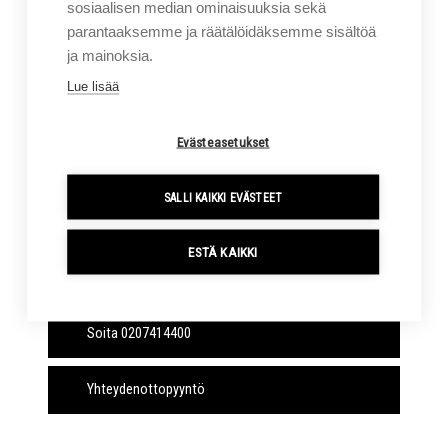
sosiaalisen median ominaisuuksia sekä
turvallista ajokäyttäytymistä.
parantaaksemme ja räätälöidäksemme sisältöä
Kosketusnäyttö
– Nykyaikainen käytettävyys sekä
ja mainoksia.
selkeän informatiivinen näkymä. Näyttää mm.
Lue lisää
ajonopeuden, polttoainemäärän, moottorin
lämpötilan, käyttötunnit ja paljon muuta.
Näyttöön voidaan integroida esimerkiksi
Evästeasetukset
peruutuskameran näkymä, haarukoiden korkeustaso
tai vaikka nopeusrajoitus.
SALLI KAIKKI EVÄSTEET
ESTÄ KAIKKI
Lataa esite
Soita 0207414400
Yhteydenottopyyntö