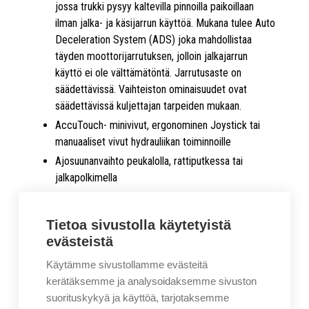
jossa trukki pysyy kaltevilla pinnoilla paikoillaan
ilman jalka- ja käsijarrun käyttöä. Mukana tulee Auto
Deceleration System (ADS) joka mahdollistaa
täyden moottorijarrutuksen, jolloin jalkajarrun
käyttö ei ole välttämätöntä. Jarrutusaste on
säädettävissä. Vaihteiston ominaisuudet ovat
säädettävissä kuljettajan tarpeiden mukaan.
AccuTouch- minivivut, ergonominen Joystick tai
manuaaliset vivut hydrauliikan toiminnoille
Ajosuunanvaihto peukalolla, rattiputkessa tai
jalkapolkimella
Rattipuomin kallistuksen lisäksi saatavilla
teleskooppinen korkeussäätö
Tietoa sivustolla käytetyistä
Tehokkaat Yanmar moottorit
entistäkin
evästeistä
matalammalla polttoainekulutuksella
Käytämme sivustollamme evästeitä
Synkronoitu ohjaus
kerätäksemme ja analysoidaksemme sivuston
Dynaaminen vakausjärjestelmä (Dynamic Stability
suorituskykyä ja käyttöä, tarjotaksemme
System)
jonka tarkoituksena on edesauttaa