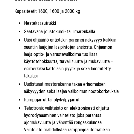
Kapasiteetit 1600, 1600 ja 2000 kg
Nestekaasutrukki
Saatavana joustokumi- tai ilmarenkailla
Uusi ohjaamo
entistäkin parempi näkyvyys kaikkiin
suuntiin laajojen lasipintojen ansiosta. Ohjaamon
laaja optio- ja varustevalikoima tuo lisää
käyttötehokkuutta, turvallisuutta ja mukavuutta –
esimerkiksi kattolasin pyyhkijä sekä lämmitetty
takalasi.
Uudistunut mastorakenne
takaa erinomaisen
näkyvyyden sekä laajan valikoiman nostokorkeuksia.
Rumpujarrut tai öljykylpyjarrut
Tehctronix vaihteisto
on elektronisesti ohjattu
hydrodynaaminen vaihteisto joka parantaa
ajomukavuutta ja vähentää rengaskulumaa.
Vaihteisto mahdollistaa ramppiajoautomatiikan