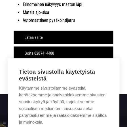
Erinomainen näkyvyys maston läpi
Matala ajo-aisa
Automaattinen pysäköintijarru
Lataa esite
Soita 0207414400
Yhteydenottopyyntö
Tietoa sivustolla käytetyistä
evästeistä
Käytämme sivustollamme evästeitä
kerätäksemme ja analysoidaksemme sivuston
suorituskykyä ja käyttöä, tarjotaksemme
sosiaalisen median ominaisuuksia sekä
parantaaksemme ja räätälöidäksemme sisältöä
Sigmalla tapahtuu. Tilaa kampanjat ja uutiset suoraan
ja mainoksia.
sähköpostiisi.