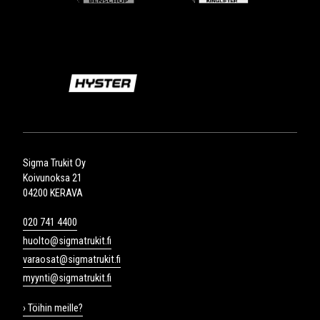
Sigma Trukit Oy
Koivunoksa 21
04200 KERAVA
020 741 4400
huolto@sigmatrukit.fi
varaosat@sigmatrukit.fi
myynti@sigmatrukit.fi
› Töihin meille?