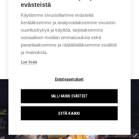
evästeistä
Käytämme sivustollamme evästeitä
Lataa esite
kerätäksemme ja analysoidaksemme sivuston
suorituskykyä ja käyttöä, tarjotaksemme
Soita 0207414400
sosiaalisen median ominaisuuksia sekä
parantaaksemme ja räätälöidäksemme sisältöä
Yhteydenottopyyntö
ja mainoksia.
Lue lisää
Evästeasetukset
SALLI KAIKKI EVÄSTEET
Sigmalla tapahtuu. Tilaa kampanjat ja uutiset suoraan
sähköpostiisi.
ESTÄ KAIKKI