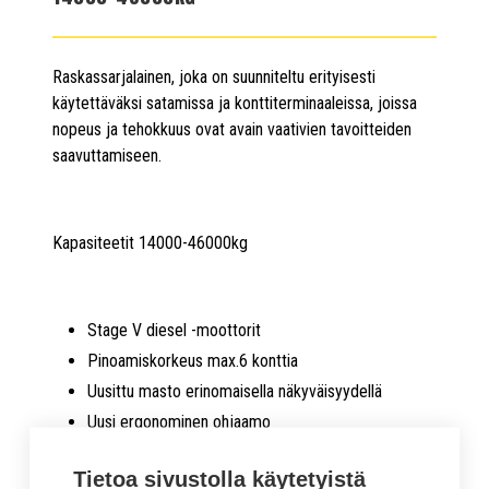
Raskassarjalainen, joka on suunniteltu erityisesti
käytettäväksi satamissa ja konttiterminaaleissa, joissa
nopeus ja tehokkuus ovat avain vaativien tavoitteiden
saavuttamiseen.
Kapasiteetit 14000-46000kg
Stage V diesel -moottorit
Pinoamiskorkeus max.6 konttia
Uusittu masto erinomaisella näkyväisyydellä
Uusi ergonominen ohjaamo
Uusittu joystick ohjaus hydrauliikan toiminnoille
Tietoa sivustolla käytetyistä