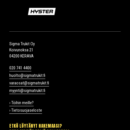
Sigma Trukit Oy
Koivunoksa 21
04200 KERAVA
020 741 4400
huolto@sigmatrukit.fi
varaosat@sigmatrukit.fi
myynti@sigmatrukit.fi
› Töihin meille?
› Tietosuojaseloste
ETKÖ LÖYTÄNYT HAKEMAASI?