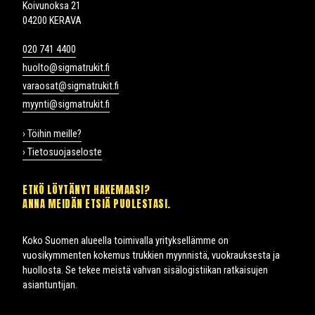
Koivunoksa 21
04200 KERAVA
020 741 4400
huolto@sigmatrukit.fi
varaosat@sigmatrukit.fi
myynti@sigmatrukit.fi
› Töihin meille?
› Tietosuojaseloste
ETKÖ LÖYTÄNYT HAKEMAASI?
ANNA MEIDÄN ETSIÄ PUOLESTASI.
Koko Suomen alueella toimivalla yrityksellämme on
vuosikymmenten kokemus trukkien myynnistä, vuokrauksesta ja
huollosta. Se tekee meistä vahvan sisälogistiikan ratkaisujen
asiantuntijan.