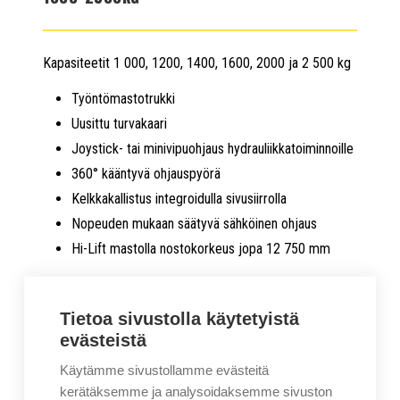
Kapasiteetit 1 000, 1200, 1400, 1600, 2000 ja 2 500 kg
Työntömastotrukki
Uusittu turvakaari
Joystick- tai minivipuohjaus hydrauliikkatoiminnoille
360° kääntyvä ohjauspyörä
Kelkkakallistus integroidulla sivusiirrolla
Nopeuden mukaan säätyvä sähköinen ohjaus
Hi-Lift mastolla nostokorkeus jopa 12 750 mm
Lataa esite
Tietoa sivustolla käytetyistä
evästeistä
Soita 0207414400
Käytämme sivustollamme evästeitä
kerätäksemme ja analysoidaksemme sivuston