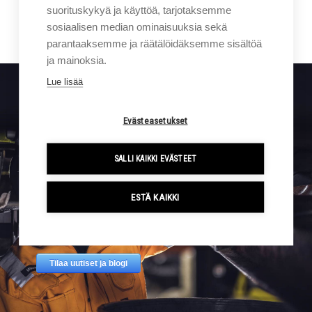
Yhteydenottopyyntö
suorituskykyä ja käyttöä, tarjotaksemme
sosiaalisen median ominaisuuksia sekä
parantaaksemme ja räätälöidäksemme sisältöä
ja mainoksia.
Lue lisää
Sigmalla tapahtuu. Tilaa kampanjat ja uutiset suoraan
Evästeasetukset
sähköpostiisi.
SALLI KAIKKI EVÄSTEET
ESTÄ KAIKKI