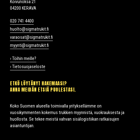
Koivunoksa 21
04200 KERAVA
020 741 4400
huolto@sigmatrukit.fi
varaosat@sigmatrukit.fi
myynti@sigmatrukit.fi
› Töihin meille?
› Tietosuojaseloste
ETKÖ LÖYTÄNYT HAKEMAASI?
ANNA MEIDÄN ETSIÄ PUOLESTASI.
Koko Suomen alueella toimivalla yrityksellämme on
vuosikymmenten kokemus trukkien myynnistä, vuokrauksesta ja
huollosta. Se tekee meistä vahvan sisälogistiikan ratkaisujen
asiantuntijan.