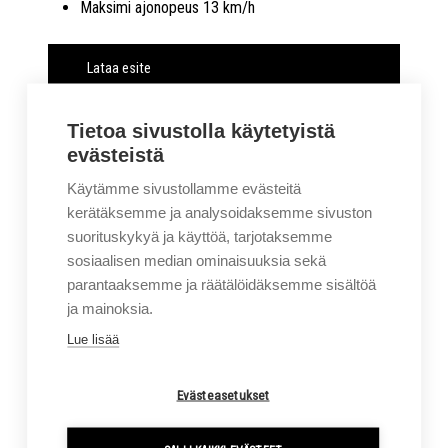
Maksimi ajonopeus 13 km/h
Lataa esite
Soita 0207414400
Tietoa sivustolla käytetyistä
evästeistä
Yhteydenottopyyntö
Käytämme sivustollamme evästeitä
kerätäksemme ja analysoidaksemme sivuston
suorituskykyä ja käyttöä, tarjotaksemme
sosiaalisen median ominaisuuksia sekä
parantaaksemme ja räätälöidäksemme sisältöä
ja mainoksia.
Lue lisää
Evästeasetukset