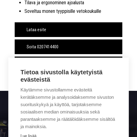
Tilava ja ergonominen ajoalusta
Soveltuu monen tyyppisille vetokoukuille
Lataa esite
Soita 0207414400
Yhteydenottopyyntö
Tietoa sivustolla käytetyistä
evästeistä
Käytämme sivustollamme evästeitä
kerätäksemme ja analysoidaksemme sivuston
suorituskykyä ja käyttöä, tarjotaksemme
sosiaalisen median ominaisuuksia sekä
Sigmalla tapahtuu. Tilaa kampanjat ja uutiset suoraan
parantaaksemme ja räätälöidäksemme sisältöä
sähköpostiisi.
ja mainoksia.
Lue lisää