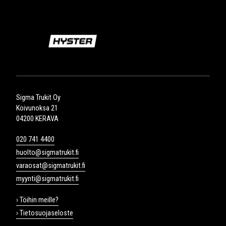
Sigma Trukit Oy
Koivunoksa 21
04200 KERAVA
020 741 4400
huolto@sigmatrukit.fi
varaosat@sigmatrukit.fi
myynti@sigmatrukit.fi
› Töihin meille?
› Tietosuojaseloste