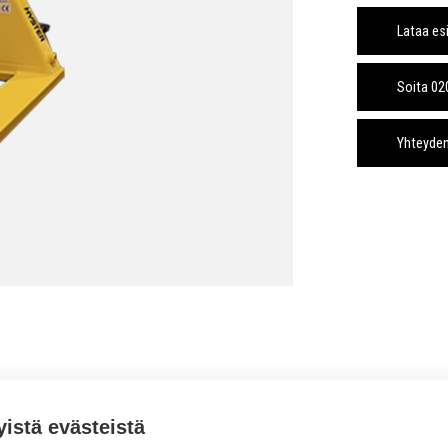
Lataa es
Soita 0
Yhteyde
yistä evästeistä