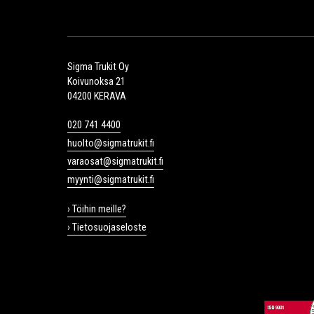
Sigma Trukit Oy
Koivunoksa 21
04200 KERAVA
020 741 4400
huolto@sigmatrukit.fi
varaosat@sigmatrukit.fi
myynti@sigmatrukit.fi
› Töihin meille?
› Tietosuojaseloste