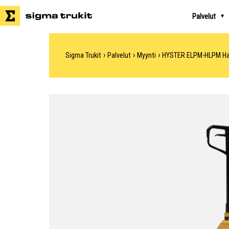
Palvelut
›
›
›
Sigma Trukit
Palvelut
Myynti
HYSTER ELPM-HLPM Haa