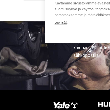
Käytämme sivustollamme evästei
suorituskykyä ja käyttöä, tarjot
parantaaksemme ja räätälöidäksem
Lue lisää
Sigmalla tapahtuu. 
kampanjat ja uutis
sähköpostiisi.