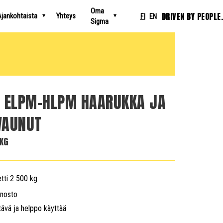
Oma
DRIVEN BY PEOPLE.
jankohtaista
Yhteys
FI
EN
Sigma
R ELPM-HLPM HAARUKKA JA
VAUNUT
KG
tti 2 500 kg
anosto
ävä ja helppo käyttää