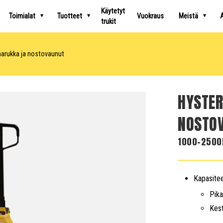
Käytetyt
Toimialat
Tuotteet
Vuokraus
Meistä
A
trukit
rukka ja nostovaunut
HYSTE
NOSTO
1000-2500
Kapasitee
Pik
Kest