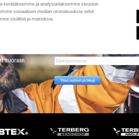
tä kerätäksemme ja analysoidaksemme sivuston
aksemme sosiaalisen median ominaisuuksia sekä
me sisältöä ja mainoksia.
Tilaa
et suoraan