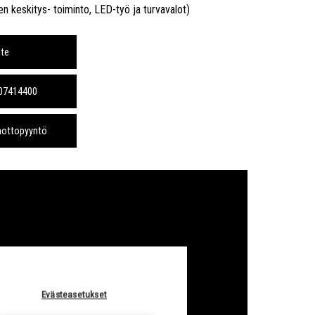
sen keskitys- toiminto, LED-työ ja turvavalot)
ite
207414400
nottopyyntö
Evästeasetukset