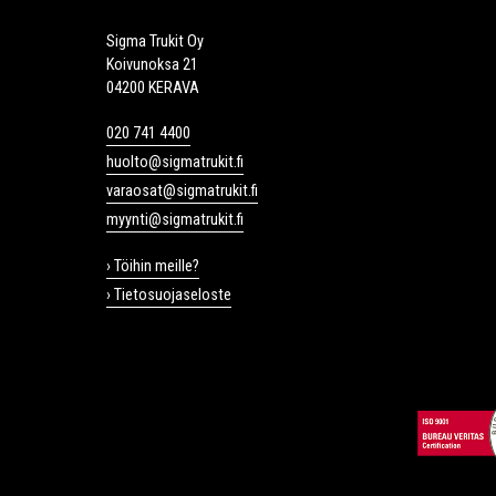
Sigma Trukit Oy
Koivunoksa 21
04200 KERAVA
020 741 4400
huolto@sigmatrukit.fi
varaosat@sigmatrukit.fi
myynti@sigmatrukit.fi
› Töihin meille?
› Tietosuojaseloste