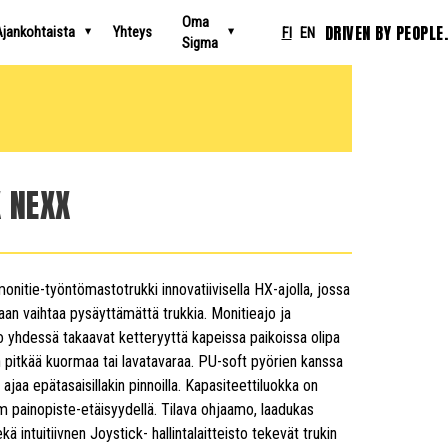
Oma
DRIVEN BY PEOPLE.
jankohtaista
Yhteys
FI
EN
Sigma
 NEXX
onitie-työntömastotrukki innovatiivisella HX-ajolla, jossa
aan vaihtaa pysäyttämättä trukkia. Monitieajo ja
 yhdessä takaavat ketteryyttä kapeissa paikoissa olipa
n pitkää kuormaa tai lavatavaraa. PU-soft pyörien kanssa
n ajaa epätasaisillakin pinnoilla. Kapasiteettiluokka on
painopiste-etäisyydellä. Tilava ohjaamo, laadukas
kä intuitiivnen Joystick- hallintalaitteisto tekevät trukin