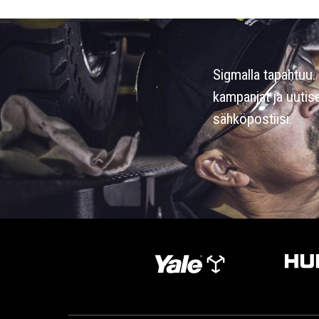
Sigmalla tapahtuu. 
kampanjat ja uutis
sähköpostiisi.