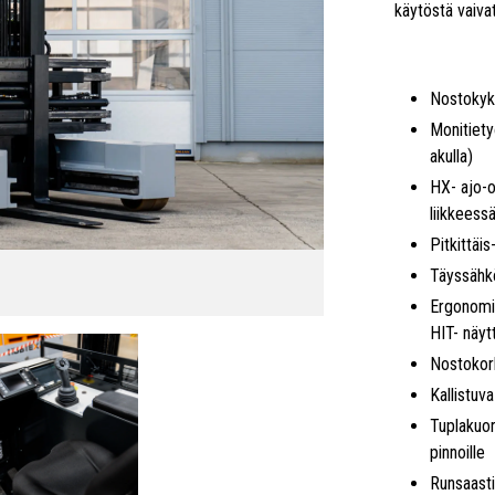
käytöstä vaiva
Nostokyk
Monitiety
akulla)
HX- ajo-o
liikkeess
Pitkittäis
Täyssähk
Ergonomin
HIT- näyt
Nostoko
Kallistuv
Tuplakuor
pinnoille
Runsaasti