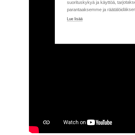
suorituskykyä ja käyttöä, tarjot
parantaaksemme ja räätälöidäksem
Lue lisää