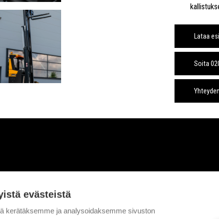
kallistuk
Lataa es
Soita 0
Yhteyde
yistä evästeistä
tä kerätäksemme ja analysoidaksemme sivuston