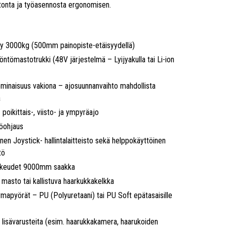
tonta ja työasennosta ergonomisen.
y 3000kg (500mm painopiste-etäisyydellä)
öntömastotrukki (48V järjestelmä – Lyijyakulla tai Li-ion
minaisuus vakiona – ajosuunnanvaihto mahdollista
ä
- poikittais-, viisto- ja ympyräajo
öohjaus
en Joystick- hallintalaitteisto sekä helppokäyttöinen
tö
rkeudet 9000mm saakka
a masto tai kallistuva haarkukkakelkka
mapyörät – PU (Polyuretaani) tai PU Soft epätasaisille
 lisävarusteita (esim. haarukkakamera, haarukoiden