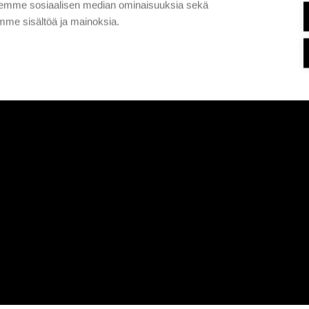
aksemme sosiaalisen median ominaisuuksia sekä
me sisältöä ja mainoksia.