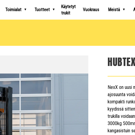
Käytetyt
Toimialat
Tuotteet
Vuokraus
Meistä
A
trukit
HUBTEX
NexX on uusi m
ajosuunta void
kompakti runko
kyydissä sitte
trukilla voidaa
3000kg 500mm 
kangasistuin se