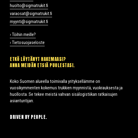
huolto@sigmatrukit.fi
varaosat@sigmatrukit.fi
myynti@sigmatrukit.fi
› Töihin meille?
› Tietosuojaseloste
ETKÖ LÖYTÄNYT HAKEMAASI?
ANNA MEIDÄN ETSIÄ PUOLESTASI.
Koko Suomen alueella toimivalla yrityksellämme on
vuosikymmenten kokemus trukkien myynnistä, vuokrauksesta ja
huollosta. Se tekee meistä vahvan sisälogistiikan ratkaisujen
asiantuntijan.
DRIVEN BY PEOPLE.