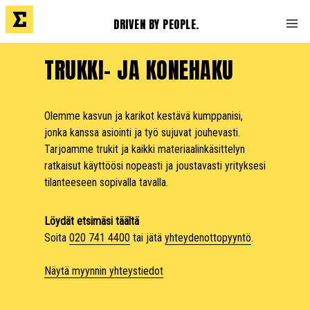
DRIVEN BY PEOPLE.
TRUKKI- JA KONEHAKU
Olemme kasvun ja karikot kestävä kumppanisi,
jonka kanssa asiointi ja työ sujuvat jouhevasti.
Tarjoamme trukit ja kaikki materiaalinkäsittelyn
ratkaisut käyttöösi nopeasti ja joustavasti yrityksesi
tilanteeseen sopivalla tavalla.
Löydät etsimäsi täältä
Soita
020 741 4400
tai jätä
yhteydenottopyyntö
.
Näytä myynnin yhteystiedot