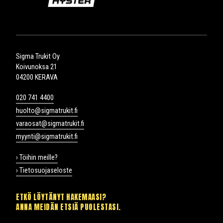
Sigma Trukit Oy
Koivunoksa 21
04200 KERAVA
020 741 4400
huolto@sigmatrukit.fi
varaosat@sigmatrukit.fi
myynti@sigmatrukit.fi
› Töihin meille?
› Tietosuojaseloste
ETKÖ LÖYTÄNYT HAKEMAASI?
ANNA MEIDÄN ETSIÄ PUOLESTASI.