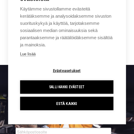
Käytämme sivustollamme evästeitä
HUBTEX SÄHKÖKÄYTTÖINEN
kerätäksemme ja analysoidaksemme sivuston
suorituskykyä ja käyttöä, tarjotaksemme
MONITIETRUKKI
sosiaalisen median ominaisuuksia sekä
1 500 - 50 000KG
parantaaksemme ja räätälöidäksemme sisältöä
ja mainoksia.
Lue lisää
Evästeasetukset
Sigmalla tapahtuu. Tilaa kampanjat ja uutiset suoraan
SALLI KAIKKI EVÄSTEET
sähköpostiisi.
ESTÄ KAIKKI