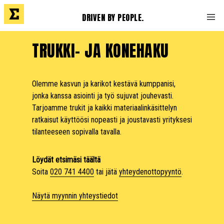
DRIVEN BY PEOPLE.
TRUKKI- JA KONEHAKU
Olemme kasvun ja karikot kestävä kumppanisi,
jonka kanssa asiointi ja työ sujuvat jouhevasti.
Tarjoamme trukit ja kaikki materiaalinkäsittelyn
ratkaisut käyttöösi nopeasti ja joustavasti yrityksesi
tilanteeseen sopivalla tavalla.
Löydät etsimäsi täältä
Soita
020 741 4400
tai jätä
yhteydenottopyyntö
.
Näytä myynnin yhteystiedot