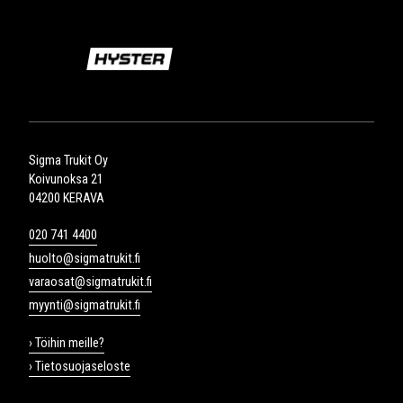
Sigma Trukit Oy
Koivunoksa 21
04200 KERAVA
020 741 4400
huolto@sigmatrukit.fi
varaosat@sigmatrukit.fi
myynti@sigmatrukit.fi
› Töihin meille?
› Tietosuojaseloste