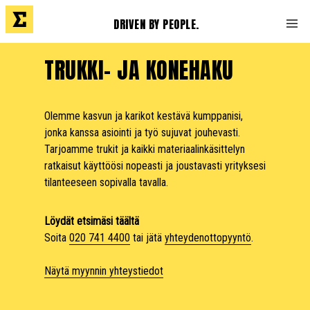
DRIVEN BY PEOPLE.
TRUKKI- JA KONEHAKU
Olemme kasvun ja karikot kestävä kumppanisi,
jonka kanssa asiointi ja työ sujuvat jouhevasti.
Tarjoamme trukit ja kaikki materiaalinkäsittelyn
ratkaisut käyttöösi nopeasti ja joustavasti yrityksesi
tilanteeseen sopivalla tavalla.
Löydät etsimäsi täältä
Soita
020 741 4400
tai jätä
yhteydenottopyyntö
.
Näytä myynnin yhteystiedot