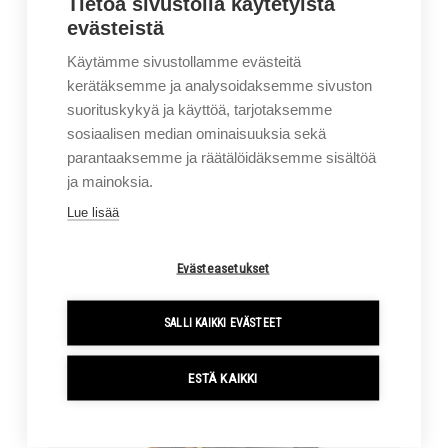
Tietoa sivustolla käytetyistä
evästeistä
Käytämme sivustollamme evästeitä
kerätäksemme ja analysoidaksemme sivuston
suorituskykyä ja käyttöä, tarjotaksemme
sosiaalisen median ominaisuuksia sekä
HYSTER H6.0-7.0FT
parantaaksemme ja räätälöidäksemme sisältöä
POLTTOMOOTTORITRUKKI
ja mainoksia.
6000-7000KG
Lue lisää
Evästeasetukset
SALLI KAIKKI EVÄSTEET
ESTÄ KAIKKI