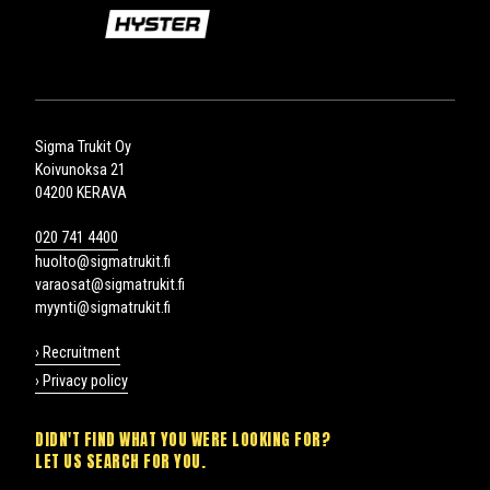
Sigma Trukit Oy
Koivunoksa 21
04200 KERAVA
020 741 4400
huolto@sigmatrukit.fi
varaosat@sigmatrukit.fi
myynti@sigmatrukit.fi
› Recruitment
› Privacy policy
DIDN'T FIND WHAT YOU WERE LOOKING FOR?
LET US SEARCH FOR YOU.